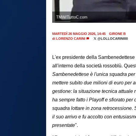
TMW/TuttoC.com
MARTEDÌ 26 MAGGIO 2026, 14:45
GIRONE B
di
LORENZO CARINI
@LOLLOCARINI00
L'ex presidente della Sambenedettese
all'interno della società rossoblù. Ques
Sambenedettese è l'unica squadra per l
mettere subito due milioni di euro per ac
gestione: la situazione tecnica attuale
ha sempre fatto i Playoff e sfiorato per
squadra lottare in zona retrocessione. 
il suo arrivo e fu accolto con entusias
presentate
".