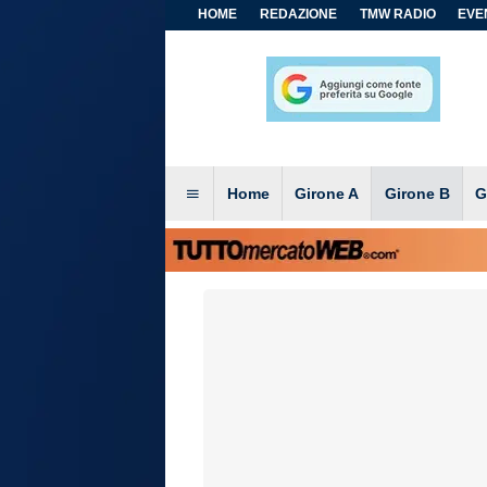
HOME
REDAZIONE
TMW RADIO
EVEN
Home
Girone A
Girone B
G