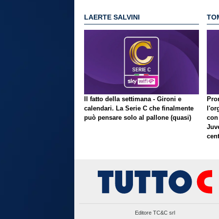
LAERTE SALVINI
TO
Il fatto della settimana - Gironi e
Pron
calendari. La Serie C che finalmente
l'or
può pensare solo al pallone (quasi)
con
Juve
cent
Editore TC&C srl