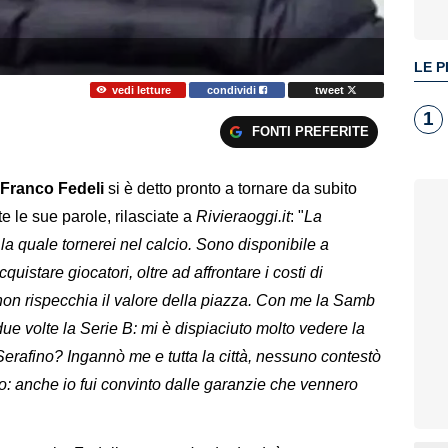
LE P
vedi letture
condividi
tweet
1
FONTI PREFERITE
Franco Fedeli
si è detto pronto a tornare da subito
te le sue parole, rilasciate a
Rivieraoggi.it
: "
La
a quale tornerei nel calcio. Sono disponibile a
quistare giocatori, oltre ad affrontare i costi di
 non rispecchia il valore della piazza. Con me la Samb
 due volte la Serie B: mi è dispiaciuto molto vedere la
Serafino? Ingannò me e tutta la città, nessuno contestò
mo: anche io fui convinto dalle garanzie che vennero