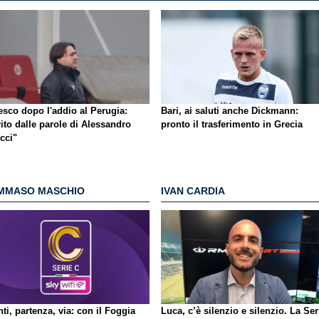
esco dopo l'addio al Perugia:
Bari, ai saluti anche Dickmann:
ito dalle parole di Alessandro
pronto il trasferimento in Grecia
cci"
MMASO MASCHIO
IVAN CARDIA
ti, partenza, via: con il Foggia
Luca, c’è silenzio e silenzio. La Ser