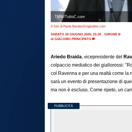
TMW/TuttoC.com
© foto di Paolo Baratto/Grigionline.com
SABATO 20 GIUGNO 2026, 15:30
GIRONE B
di
GIACOMO PRINCIPATO
Ariedo Braida
, vicepresidente del
Ra
colpaccio mediatico dei giallorossi: "
col Ravenna e per una realtà come la no
sarà un evento di presentazione di qu
ma non è escluso. Come ripeto, un camp
PUBBLICITÀ