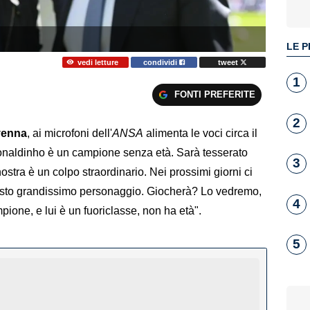
LE P
vedi letture
condividi
tweet
1
FONTI PREFERITE
2
venna
, ai microfoni dell'
ANSA
alimenta le voci circa il
Ronaldinho è un campione senza età. Sarà tesserato
3
stra è un colpo straordinario. Nei prossimi giorni ci
esto grandissimo personaggio. Giocherà? Lo vedremo,
4
ione, e lui è un fuoriclasse, non ha età".
5