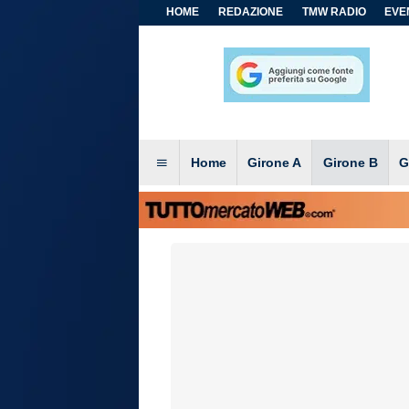
HOME
REDAZIONE
TMW RADIO
EVEN
Home
Girone A
Girone B
G