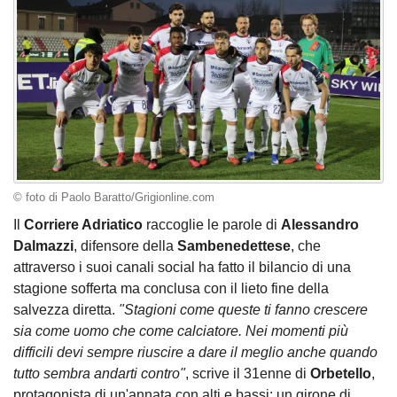
© foto di Paolo Baratto/Grigionline.com
Il
Corriere Adriatico
raccoglie le parole di
Alessandro
Dalmazzi
, difensore della
Sambenedettese
, che
attraverso i suoi canali social ha fatto il bilancio di una
stagione sofferta ma conclusa con il lieto fine della
salvezza diretta.
"Stagioni come queste ti fanno crescere
sia come uomo che come calciatore. Nei momenti più
difficili devi sempre riuscire a dare il meglio anche quando
tutto sembra andarti contro"
, scrive il 31enne di
Orbetello
,
protagonista di un'annata con alti e bassi: un girone di