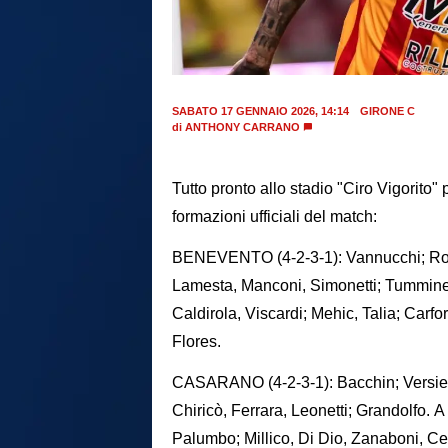
SABATO 17 GENNAIO 2026, 14:14
GIRONE C
di
ANTHONY CARRANO
Tutto pronto allo stadio "Ciro Vigorito"
formazioni ufficiali del match:
BENEVENTO (4-2-3-1): Vannucchi; Roma
Lamesta, Manconi, Simonetti; Tumminel
Caldirola, Viscardi; Mehic, Talia; Carfo
Flores.
CASARANO (4-2-3-1): Bacchin; Versient
Chiricò, Ferrara, Leonetti; Grandolfo. A
Palumbo; Millico, Di Dio, Zanaboni, Cerb