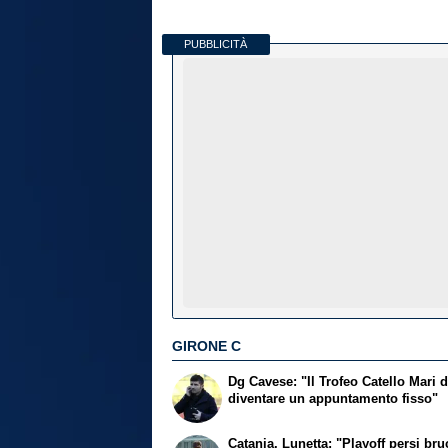
PUBBLICITÀ
GIRONE C
Dg Cavese: "Il Trofeo Catello Mari 
diventare un appuntamento fisso"
Catania, Lunetta: "Playoff persi br