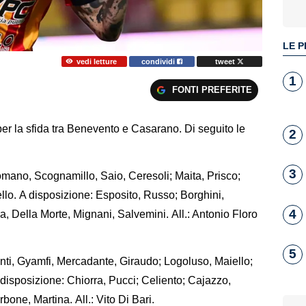
LE P
vedi letture
condividi
tweet
1
FONTI PREFERITE
 per la sfida tra Benevento e Casarano. Di seguito le
2
3
no, Scognamillo, Saio, Ceresoli; Maita, Prisco;
lo. A disposizione: Esposito, Russo; Borghini,
4
ra, Della Morte, Mignani, Salvemini. All.: Antonio Floro
5
i, Gyamfi, Mercadante, Giraudo; Logoluso, Maiello;
 disposizione: Chiorra, Pucci; Celiento; Cajazzo,
one, Martina. All.: Vito Di Bari.