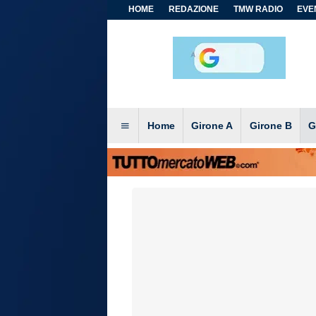
HOME
REDAZIONE
TMW RADIO
EVEN
Home
Girone A
Girone B
G