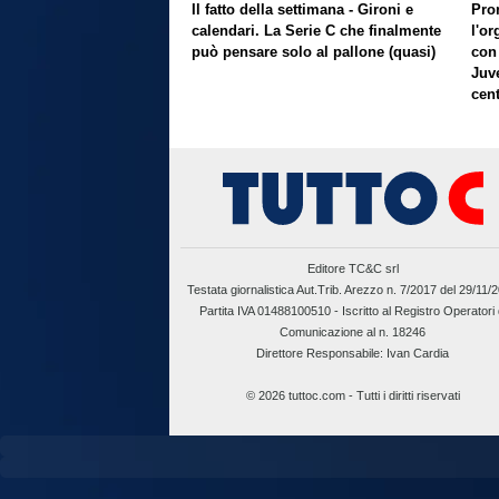
Il fatto della settimana - Gironi e
Pron
calendari. La Serie C che finalmente
l'or
può pensare solo al pallone (quasi)
con
Juve
cent
Editore TC&C srl
Testata giornalistica Aut.Trib. Arezzo n. 7/2017 del 29/11/
Partita IVA 01488100510 -
Iscritto al Registro Operatori 
Comunicazione al n. 18246
Direttore Responsabile: Ivan Cardia
© 2026 tuttoc.com - Tutti i diritti riservati