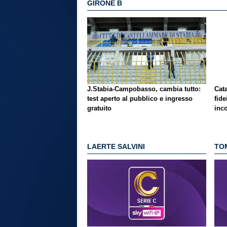
GIRONE B
J.Stabia-Campobasso, cambia tutto:
Cata
test aperto al pubblico e ingresso
fide
gratuito
inc
LAERTE SALVINI
TO