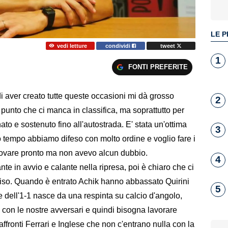
LE P
vedi letture
condividi
tweet
1
FONTI PREFERITE
i aver creato tutte queste occasioni mi dà grosso
2
l punto che ci manca in classifica, ma soprattutto per
o e sostenuto fino all'autostrada. E' stata un'ottima
3
o tempo abbiamo difeso con molto ordine e voglio fare i
trovare pronto ma non avevo alcun dubbio.
4
 in avvio e calante nella ripresa, poi è chiaro che ci
ciso. Quando è entrato Achik hanno abbassato Quirini
5
e dell'1-1 nasce da una respinta su calcio d'angolo,
 con le nostre avversari e quindi bisogna lavorare
ffronti Ferrari e Inglese che non c'entrano nulla con la