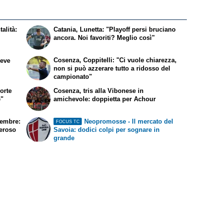
alità:
Catania, Lunetta: "Playoff persi bruciano
ancora. Noi favoriti? Meglio così"
Cosenza, Coppitelli: "Ci vuole chiarezza,
deve
non si può azzerare tutto a ridosso del
campionato"
orte
Cosenza, tris alla Vibonese in
e"
amichevole: doppietta per Achour
vembre:
Neopromosse - Il mercato del
FOCUS TC
eroso
Savoia: dodici colpi per sognare in
grande