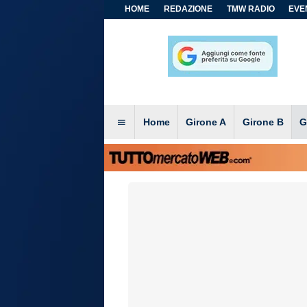
HOME
REDAZIONE
TMW RADIO
EVEN
Home
Girone A
Girone B
G