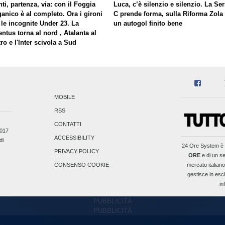
ti, partenza, via: con il Foggia
Luca, c’è silenzio e silenzio. La Ser
ganico è al completo. Ora i gironi
C prende forma, sulla Riforma Zola
 le incognite Under 23. La
un autogol finito bene
ntus torna al nord , Atalanta al
ro e l'Inter scivola a Sud
MOBILE
RSS
CONTATTI
2017
ACCESSIBILITY
di
24 Ore System
è 
PRIVACY POLICY
ORE
e di un se
mercato italiano
CONSENSO COOKIE
gestisce in escl
in