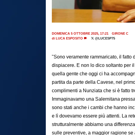
DOMENICA 5 OTTOBRE 2025, 17:21
GIRONE C
di
LUCA ESPOSITO
@LUCESP75
"Sono veramente rammaricato, il fatto d
dispiacere. E non lo dico soltanto per i
quella gente che oggi ci ha accompagnat
partita da parte della Cavese, nel prim
complimenti a Nunziata che si è fatto 
Immaginavamo una Salernitana pressante
sono stati anche i cambi che hanno in
e lì dovevamo essere più attenti. La ret
strutturalmente abbiamo una differenza
sulle preventive, a maggior ragione se a