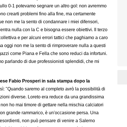
ullo 0-1 potevamo segnare un altro gol: non avremmo
no crearti problemi fino alla fine, ma certamente
ue non me la sento di condannare i miei difensori,
ntra nulla con la C e bisogna essere obiettivi. Il terzo
llettiva e per alcuni errori tattici che paghiamo a caro
a oggi non me la sento di rimproverare nulla a questi
azzi come Piana e Fella che sono reduci da infortuni.
mo parlando di due professionisti splendidi, che mi
avese Fabio Prosperi in sala stampa dopo la
osì: "Quando saremo al completo avrò la possibilità di
otazioni diverse. Loreto era reduce da una grandissima
non ho mai timore di gettare nella mischia calciatori
con grande rammarico, è un'occasione persa. Una
 esordienti, non può pensare di venire a Salerno