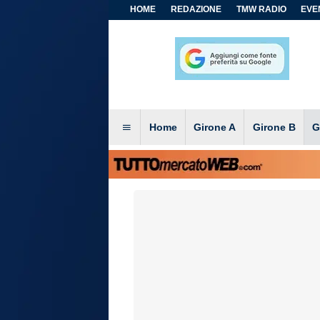
HOME
REDAZIONE
TMW RADIO
EVEN
Home
Girone A
Girone B
G