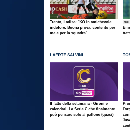
Trento, Ladisa: "KO in amichevole
NOT
indolore. Buona prova, contento per
Emm
me e per la squadra"
trat
LAERTE SALVINI
TO
Il fatto della settimana - Gironi e
Pron
calendari. La Serie C che finalmente
l'or
può pensare solo al pallone (quasi)
con
Juve
cent