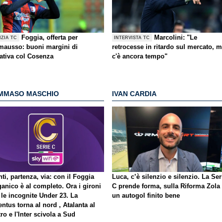
Foggia, offerta per
Marcolini: "Le
IZIA TC
INTERVISTA TC
ausso: buoni margini di
retrocesse in ritardo sul mercato, 
tativa col Cosenza
c'è ancora tempo"
MMASO MASCHIO
IVAN CARDIA
ti, partenza, via: con il Foggia
Luca, c’è silenzio e silenzio. La Ser
ganico è al completo. Ora i gironi
C prende forma, sulla Riforma Zola
 le incognite Under 23. La
un autogol finito bene
ntus torna al nord , Atalanta al
ro e l'Inter scivola a Sud