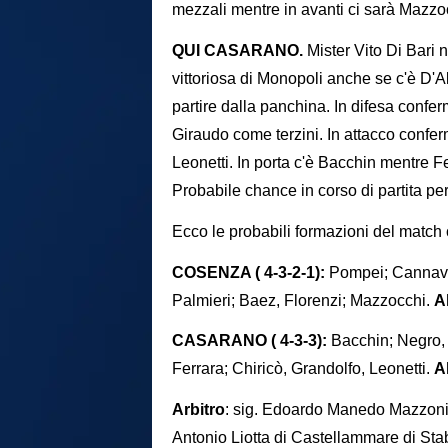
mezzali mentre in avanti ci sarà Mazzoc
QUI CASARANO.
Mister Vito Di Bari
vittoriosa di Monopoli anche se c'è D'
partire dalla panchina. In difesa confe
Giraudo come terzini. In attacco confer
Leonetti. In porta c'è Bacchin mentre F
Probabile chance in corso di partita p
Ecco le probabili formazioni del match 
COSENZA ( 4-3-2-1):
Pompei; Cannavò,
Palmieri; Baez, Florenzi; Mazzocchi.
Al
CASARANO ( 4-3-3):
Bacchin; Negro, 
Ferrara; Chiricò, Grandolfo, Leonetti.
Al
Arbitro
: sig. Edoardo Manedo Mazzoni di
Antonio Liotta di Castellammare di Sta