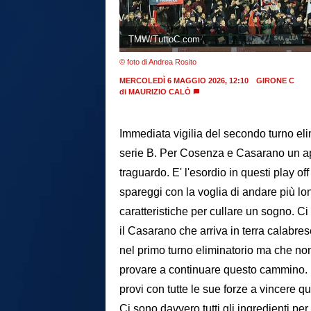
TMW/TuttoC.com
© foto di Andrea Rosito
MERCOLEDÌ 6 MAGGIO 2026, 12:10
GIRONE C
di
MAURIZIO CALÒ
Immediata vigilia del secondo turno elim
serie B. Per Cosenza e Casarano un a
traguardo. E' l'esordio in questi play o
spareggi con la voglia di andare più lon
caratteristiche per cullare un sogno. Ci 
il Casarano che arriva in terra calabre
nel primo turno eliminatorio ma che non
provare a continuare questo cammino. L
provi con tutte le sue forze a vincere q
Ci sono davvero tutti gli ingredienti per