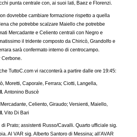
chi punta centrale con, ai suoi lati, Baez e Florenzi.
 non dovrebbe cambiare formazione rispetto a quella
Alena che potrebbe scalzare Maiello che potrebbe
rmati Mercadante e Celiento centrali con Negro e
matissimo il tridente composto da Chiricò, Grandolfo e
errara sarà confermato interno di centrocampo.
er Cerbone.
che TuttoC.com vi racconterà a partire dalle ore 19:45:
 Moretti, Caporale, Ferrara; Ciotti, Langella,
l.
Antonino Buscè
Mercadante, Celiento, Giraudo; Versienti, Maiello,
l.
Vito Di Bari
 Prato; assistenti Russo/Cavalli. Quarto ufficiale sig.
bia. Al VAR sig. Alberto Santoro di Messina; all'AVAR