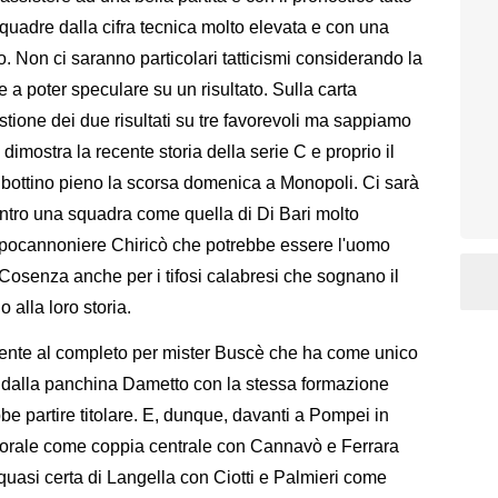
 squadre dalla cifra tecnica molto elevata e con una
o. Non ci saranno particolari tatticismi considerando la
e a poter speculare su un risultato. Sulla carta
stione dei due risultati su tre favorevoli ma sappiamo
 dimostra la recente storia della serie C e proprio il
bottino pieno la scorsa domenica a Monopoli. Ci sarà
ontro una squadra come quella di Di Bari molto
capocannoniere Chiricò che potrebbe essere l'uomo
 Cosenza anche per i tifosi calabresi che sognano il
o alla loro storia.
ente al completo per mister Buscè che ha come unico
e dalla panchina Dametto con la stessa formazione
be partire titolare. E, dunque, davanti a Pompei in
porale come coppia centrale con Cannavò e Ferrara
quasi certa di Langella con Ciotti e Palmieri come