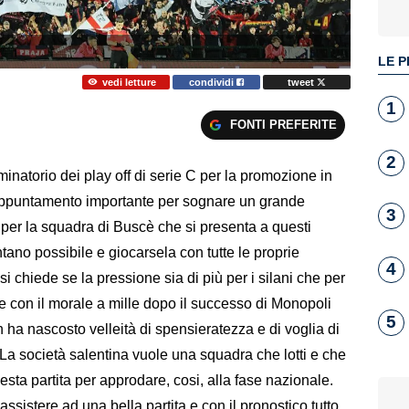
LE P
vedi letture
condividi
tweet
1
FONTI PREFERITE
2
inatorio dei play off di serie C per la promozione in
ppuntamento importante per sognare un grande
3
ff per la squadra di Buscè che si presenta a questi
tano possibile e giocarsela con tutte le proprie
4
si chiede se la pressione sia di più per i silani che per
se con il morale a mille dopo il successo di Monopoli
5
 ha nascosto velleità di spensieratezza e di voglia di
a società salentina vuole una squadra che lotti e che
uesta partita per approdare, cosi, alla fase nazionale.
 assistere ad una bella partita e con il pronostico tutto