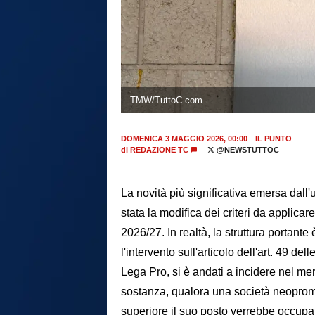
TMW/TuttoC.com
DOMENICA 3 MAGGIO 2026, 00:00
IL PUNTO
di
REDAZIONE TC
@NEWSTUTTOC
La novità più significativa emersa dall'
stata la modifica dei criteri da applicar
2026/27. In realtà, la struttura portant
l'intervento sull'articolo dell'art. 49 
Lega Pro, si è andati a incidere nel mer
sostanza, qualora una società neoprom
superiore il suo posto verrebbe occupa