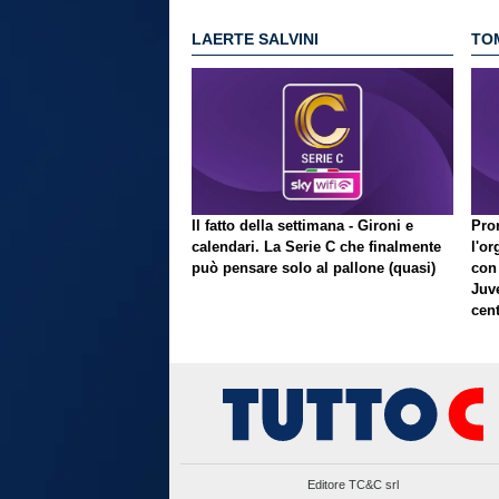
LAERTE SALVINI
TO
Il fatto della settimana - Gironi e
Pron
calendari. La Serie C che finalmente
l'or
può pensare solo al pallone (quasi)
con
Juve
cent
Editore TC&C srl