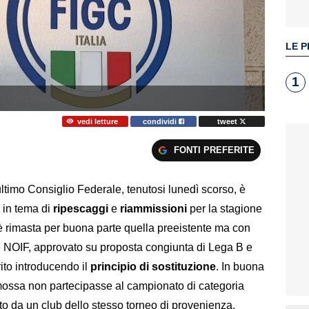
LE P
1
vedi letture
condividi
tweet
FONTI PREFERITE
ultimo Consiglio Federale, tenutosi lunedì scorso, è
e in tema di
ripescaggi
e
riammissioni
per la stagione
e è rimasta per buona parte quella preeistente ma con
delle NOIF, approvato su proposta congiunta di Lega B e
ito introducendo il
principio di sostituzione
. In buona
ossa non partecipasse al campionato di categoria
to da un club dello stesso torneo di provenienza.