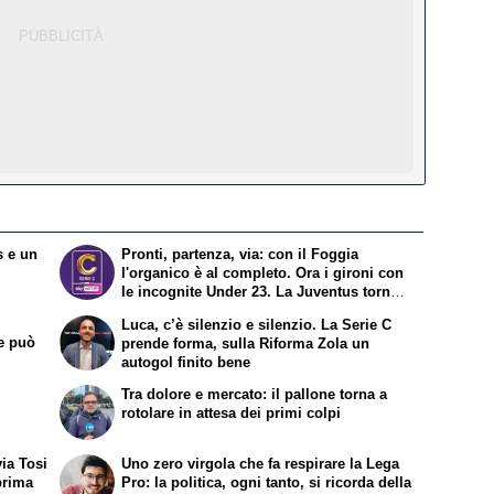
s e un
Pronti, partenza, via: con il Foggia
l'organico è al completo. Ora i gironi con
le incognite Under 23. La Juventus torna
al nord , Atalanta al centro e l'Inter scivola
Luca, c’è silenzio e silenzio. La Serie C
a Sud
te può
prende forma, sulla Riforma Zola un
autogol finito bene
Tra dolore e mercato: il pallone torna a
rotolare in attesa dei primi colpi
via Tosi
Uno zero virgola che fa respirare la Lega
prima
Pro: la politica, ogni tanto, si ricorda della