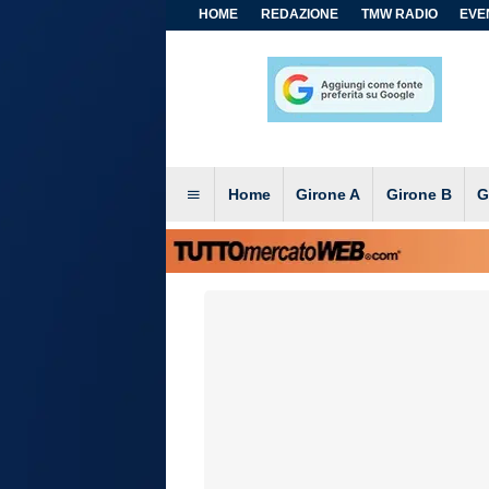
HOME
REDAZIONE
TMW RADIO
EVEN
Home
Girone A
Girone B
G