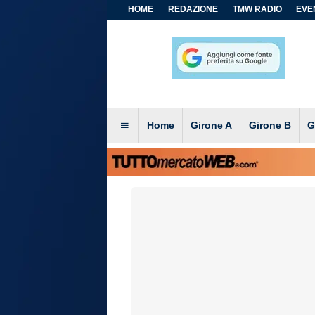
HOME
REDAZIONE
TMW RADIO
EVEN
Home
Girone A
Girone B
G