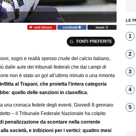
LE P
vedi letture
condividi
tweet
1
FONTI PREFERITE
2
oni, sogni e realtà spesso crude del calcio italiano,
ù dalle aule dei tribunali federali che dai campi di
3
zione non è stato un gol all'ultimo minuto o una rimonta
flitta al Trapani, che proietta l'intera categoria
4
e: quello delle sanzioni in classifica.
a una cronaca fedele degli eventi. Giovedì 8 gennaio
5
rdetto – il Tribunale Federale Nazionale ha colpito
 di penalizzazione da scontare nella corrente
a società, e inibizioni per i vertici: quattro mesi