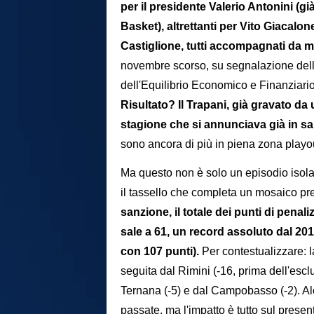
per il presidente Valerio Antonini (g
Basket), altrettanti per Vito Giacal
Castiglione, tutti accompagnati da m
novembre scorso, su segnalazione dell
dell'Equilibrio Economico e Finanziario
Risultato? Il Trapani, già gravato da
stagione che si annunciava già in sa
sono ancora di più in piena zona playout
Ma questo non è solo un episodio isolat
il tassello che completa un mosaico pr
sanzione, il totale dei punti di pena
sale a 61, un record assoluto dal 20
con 107 punti).
Per contestualizzare: l
seguita dal Rimini (-16, prima dell'escl
Ternana (-5) e dal Campobasso (-2). Al
passate, ma l'impatto è tutto sul presen