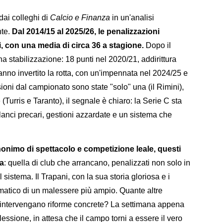
dai colleghi di
Calcio e Finanza
in un'analisi
nte.
Dal 2014/15 al 2025/26, le penalizzazioni
con una media di circa 36 a stagione.
Dopo il
 stabilizzazione: 18 punti nel 2020/21, addirittura
anno invertito la rotta, con un'impennata nel 2024/25 e
ioni dal campionato sono state "solo" una (il Rimini),
(Turris e Taranto), il segnale è chiaro: la Serie C sta
bilanci precari, gestioni azzardate e un sistema che
onimo di spettacolo e competizione leale, questi
sa
: quella di club che arrancano, penalizzati non solo in
l sistema. Il Trapani, con la sua storia gloriosa e i
ematico di un malessere più ampio. Quante altre
 intervengano riforme concrete? La settimana appena
lessione, in attesa che il campo torni a essere il vero