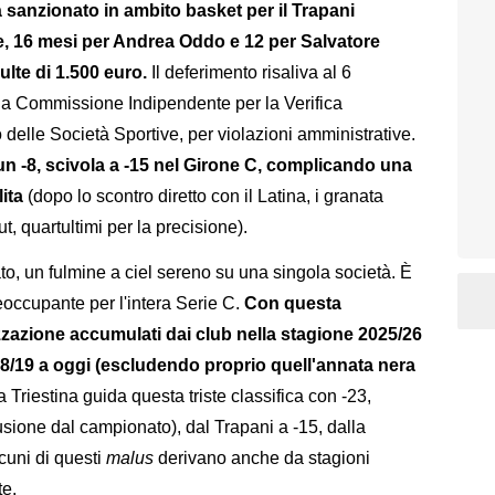
ià sanzionato in ambito basket per il Trapani
one, 16 mesi per Andrea Oddo e 12 per Salvatore
ulte di 1.500 euro.
Il deferimento risaliva al 6
a Commissione Indipendente per la Verifica
 delle Società Sportive, per violazioni amministrative.
 un -8, scivola a -15 nel Girone C, complicando una
lita
(dopo lo scontro diretto con il Latina, i granata
, quartultimi per la precisione).
o, un fulmine a ciel sereno su una singola società. È
eoccupante per l'intera Serie C.
Con questa
lizzazione accumulati dai club nella stagione 2025/26
18/19 a oggi (escludendo proprio quell'annata nera
a Triestina guida questa triste classifica con -23,
usione dal campionato), dal Trapani a -15, dalla
cuni di questi
malus
derivano anche da stagioni
te.