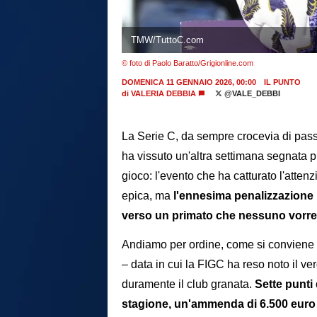
TMW/TuttoC.com
© foto di Paolo Baratto/Grigionline.com
DOMENICA 11 GENNAIO 2026, 00:00
IL PUNTO
di
VALERIA DEBBIA
@VALE_DEBBI
La Serie C, da sempre crocevia di passi
ha vissuto un'altra settimana segnata pi
gioco: l'evento che ha catturato l'atten
epica, ma
l'ennesima penalizzazione in
verso un primato che nessuno vorrebb
Andiamo per ordine, come si conviene 
– data in cui la FIGC ha reso noto il ve
duramente il club granata.
Sette punti
stagione, un'ammenda di 6.500 euro all