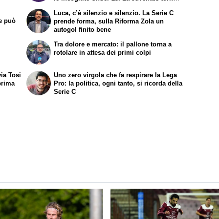
al nord , Atalanta al centro e l'Inter scivola
Luca, c’è silenzio e silenzio. La Serie C
a Sud
te può
prende forma, sulla Riforma Zola un
autogol finito bene
Tra dolore e mercato: il pallone torna a
rotolare in attesa dei primi colpi
via Tosi
Uno zero virgola che fa respirare la Lega
prima
Pro: la politica, ogni tanto, si ricorda della
Serie C