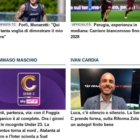
Forlì, Munaretti: "Qui
Perugia, esperienza in
ERVISTA TC
UFFICIALITÀ
tanta voglia di dimostrare il mio
mediana: Carriero biancorosso fino
ore"
2028
MMASO MASCHIO
IVAN CARDIA
ti, partenza, via: con il Foggia
Luca, c’è silenzio e silenzio. La Ser
ganico è al completo. Ora i gironi
C prende forma, sulla Riforma Zola
 le incognite Under 23. La
un autogol finito bene
ntus torna al nord , Atalanta al
ro e l'Inter scivola a Sud