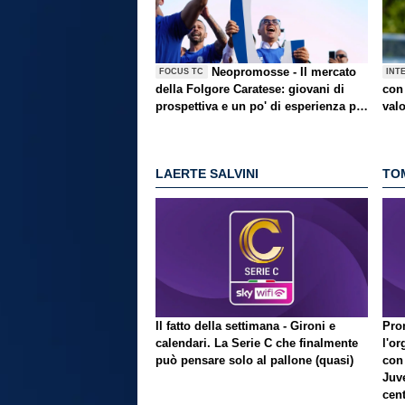
Neopromosse - Il mercato
FOCUS TC
INT
della Folgore Caratese: giovani di
con 
prospettiva e un po' di esperienza per
val
ben figurare
LAERTE SALVINI
TO
Il fatto della settimana - Gironi e
Pron
calendari. La Serie C che finalmente
l'or
può pensare solo al pallone (quasi)
con
Juve
cent