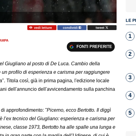
LE P
vedi letture
condividi
tweet
1
AMPA
FONTI PREFERITE
2
 del Giugliano al posto di De Luca. Cambio della
 un profilo di esperienza e carisma per raggiungere
3
a
". Titola così, già in prima pagina, l'edizione locale
mani dell'annuncio dell'avvicendamento sulla panchina
4
io di approfondimento:
"Picerno, ecco Bertotto. Il diggì
5
 è l’ex tecnico del Giugliano: esperienza e carisma per
inese, classe 1973, Bertotto ha alle spalle una lunga e
uta in gran parte con la maglia dell’Udinese, di cui è