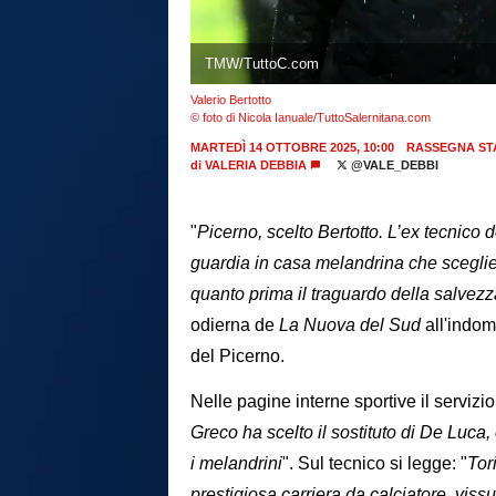
TMW/TuttoC.com
Valerio Bertotto
© foto di Nicola Ianuale/TuttoSalernitana.com
MARTEDÌ 14 OTTOBRE 2025, 10:00
RASSEGNA ST
di
VALERIA DEBBIA
@VALE_DEBBI
"
Picerno, scelto Bertotto. L’ex tecnico
guardia in casa melandrina che sceglie
quanto prima il traguardo della salvezz
odierna de
La Nuova del Sud
all'indo
del Picerno.
Nelle pagine interne sportive il serviz
Greco ha scelto il sostituto di De Luca,
i melandrini
". Sul tecnico si legge: "
Tor
prestigiosa carriera da calciatore, viss