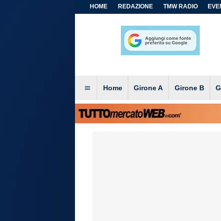
HOME
REDAZIONE
TMW RADIO
EVEN
Home
Girone A
Girone B
G