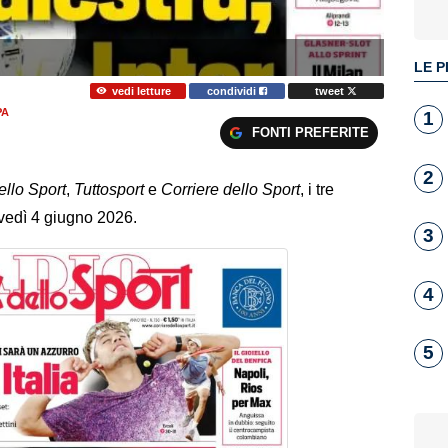
LE P
vedi letture
condividi
tweet
PA
1
FONTI PREFERITE
2
ello Sport
,
Tuttosport
e
Corriere dello Sport
, i tre
ovedì 4 giugno 2026.
3
4
5