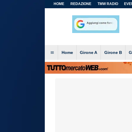
HOME
REDAZIONE
TMW RADIO
EVEN
Home
Girone A
Girone B
G