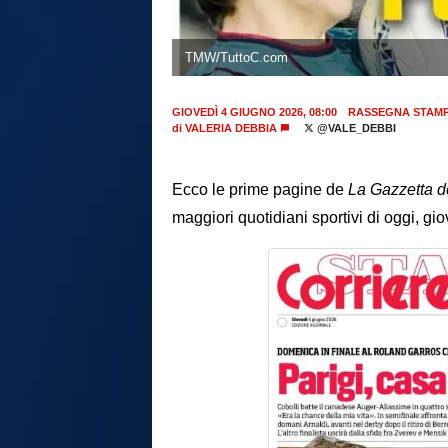
TMW/TuttoC.com
GIOVEDÌ 4 GIUGNO 2026, 08:00
RASSEGNA STAM
di
VALERIA DEBBIA
@VALE_DEBBI
Ecco le prime pagine de
La Gazzetta d
maggiori quotidiani sportivi di oggi, gi