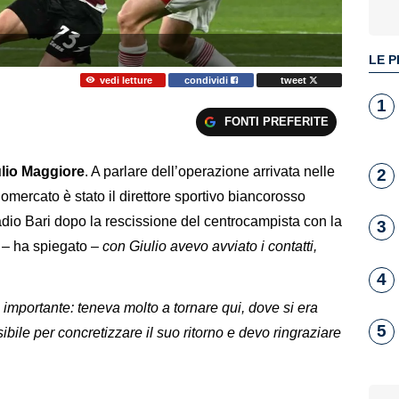
LE P
vedi letture
condividi
tweet
1
FONTI PREFERITE
lio Maggiore
. A parlare dell’operazione arrivata nelle
2
iomercato è stato il direttore sportivo biancorosso
Radio Bari dopo la rescissione del centrocampista con la
3
– ha spiegato –
con Giulio avevo avviato i contatti,
4
 importante: teneva molto a tornare qui, dove si era
5
ibile per concretizzare il suo ritorno e devo ringraziare