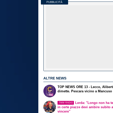
PUBBLICITÀ
ALTRE NEWS
TOP NEWS ORE 13 - Lecco, Aliberti
dimette. Pescara vicino a Mancuso
Lerda: "Longo non ha t
TMW RADIO
in certe piazze devi ambire subito 
vincere"