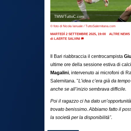
TMW/TuttoC.com
© foto di Nicola Ianuale / TuttoSalernitana.com
MARTEDÌ 2 SETTEMBRE 2025, 19:00
ALTRE NEWS
di
LAERTE SALVINI
Il Bari riabbraccia il centrocampista
Giu
ultime ore della sessione estiva di calc
Magalini
, intervenuto ai microfoni di 
Salernitana. "
L’idea c’era già da tempo
anche se all’inizio sembrava difficile.
Poi il ragazzo ci ha dato un’opportunità
trovato benissimo. Abbiamo fatto il poss
la società per la disponibilità".