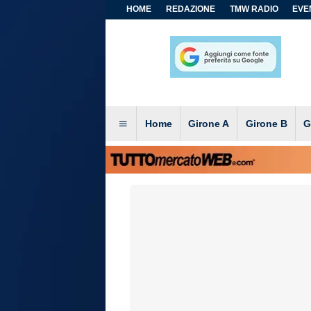
HOME
REDAZIONE
TMW RADIO
EVEN
Home
Girone A
Girone B
G