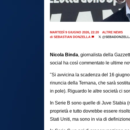
MARTEDÌ 9 GIUGNO 2026, 22:20
ALTRE NEWS
di
SEBASTIAN DONZELLA
@SEBADONZELL
Nicola Binda
, giornalista della Gazzett
social ha così commentato le ultime nov
"Si avvicina la scadenza del 16 giugno 
rinuncia della Ternana, che sarà sostit
in pole). Riguardo le altre società ci s
In Serie B sono quelle di Juve Stabia (
proprietà e tutto dovrebbe essere riso
Stati Uniti, ma sono in via di definizion