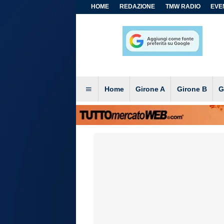
HOME
REDAZIONE
TMW RADIO
EVEN
Home
Girone A
Girone B
G