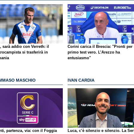
, sarà addio con Verreth: il
Corini carica il Brescia: "Pronti per 
rocampista si trasferirà in
primo test vero. L’Arezzo ha
ania
entusiasmo"
MMASO MASCHIO
IVAN CARDIA
ti, partenza, via: con il Foggia
Luca, c’è silenzio e silenzio. La Ser