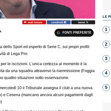
LE P
vedi letture
condividi
tweet
1
A
FONTI PREFERITE
2
a dello Sport ed esperto di Serie C, sui propri profili
ità di Lega Pro:
3
per le iscrizioni. L'unica certezza al momento è la
uita da una squadra attraverso la riammissione (Foggia
4
ono quattro situazioni sotto osservazione.
5
mercoledì 10 il Tribunale assegna il club a una nuova
lto) e Cesena (mancano ancora alcuni pagamenti dagli
e)