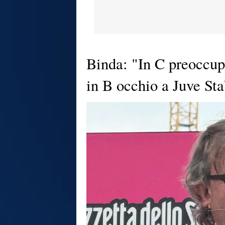
Binda: "In C preoccup
in B occhio a Juve St