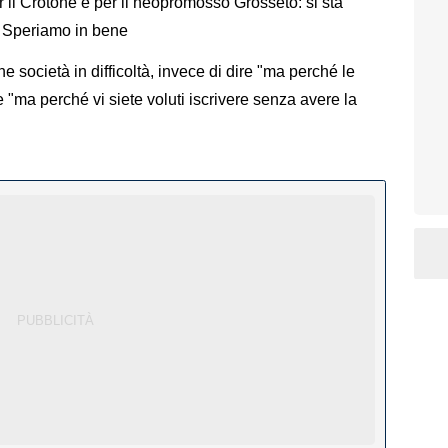
 il Crotone e per il neopromosso Grosseto: si sta
. Speriamo in bene
 società in difficoltà, invece di dire "ma perché le
e "ma perché vi siete voluti iscrivere senza avere la