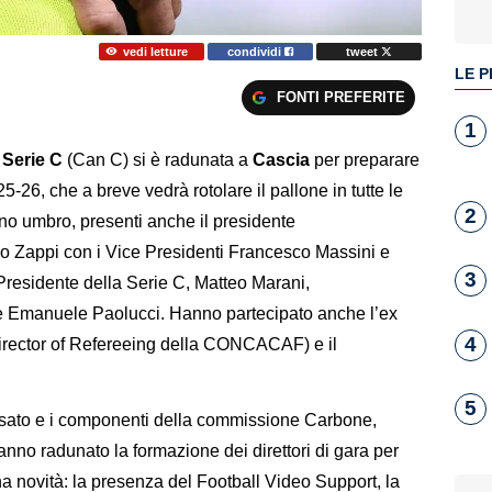
vedi letture
condividi
tweet
LE P
FONTI PREFERITE
1
 Serie C
(Can C) si è radunata a
Cascia
per preparare
-26, che a breve vedrà rotolare il pallone in tutte le
2
uno umbro, presenti anche il presidente
nio Zappi con i Vice Presidenti Francesco Massini e
3
l Presidente della Serie C, Matteo Marani,
 Emanuele Paolucci. Hanno partecipato anche l’ex
4
(Director of Refereeing della CONCACAF) e il
.
5
rsato e i componenti della commissione Carbone,
anno radunato la formazione dei direttori di gara per
na novità: la presenza del Football Video Support, la