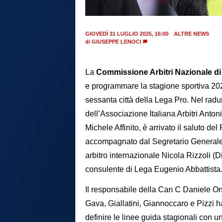
GIOVEDÌ 31 LUGLIO 2025, 16:00
ALTRE NEWS
di
GIUSEPPE LENOCI
La
Commissione Arbitri Nazionale di
e programmare la stagione sportiva 2025
sessanta città della Lega Pro. Nel rad
dell’Associazione Italiana Arbitri Anto
Michele Affinito, è arrivato il saluto de
accompagnato dal Segretario Generale
arbitro internazionale Nicola Rizzoli 
consulente di Lega Eugenio Abbattista
Il responsabile della Can C Daniele O
Gava, Giallatini, Giannoccaro e Pizzi h
definire le linee guida stagionali con u