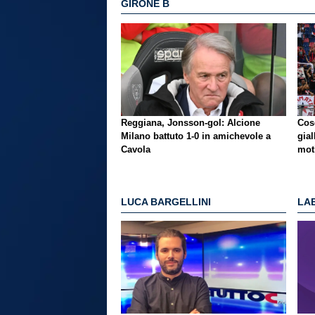
GIRONE B
Reggiana, Jonsson-gol: Alcione
Cos
Milano battuto 1-0 in amichevole a
gial
Cavola
mot
LUCA BARGELLINI
LAE