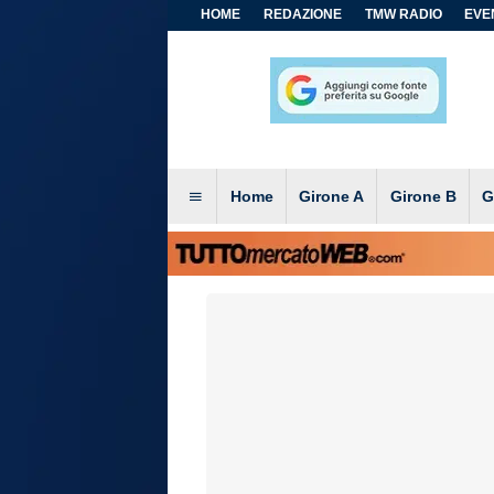
HOME
REDAZIONE
TMW RADIO
EVEN
Home
Girone A
Girone B
G