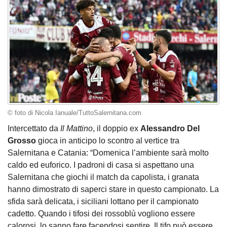
© foto di Nicola Ianuale/TuttoSalernitana.com
Intercettato da
Il Mattino
, il doppio ex
Alessandro Del
Grosso
gioca in anticipo lo scontro al vertice tra
Salernitana e Catania: “Domenica l’ambiente sarà molto
caldo ed euforico. I padroni di casa si aspettano una
Salernitana che giochi il match da capolista, i granata
hanno dimostrato di saperci stare in questo campionato. La
sfida sarà delicata, i siciliani lottano per il campionato
cadetto. Quando i tifosi dei rossoblù vogliono essere
calorosi, lo sanno fare facendosi sentire. Il tifo può essere