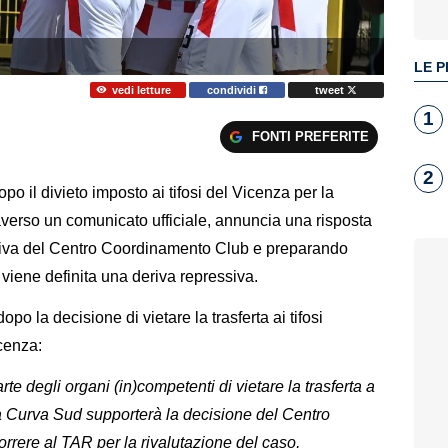
LE P
vedi letture
condividi
tweet
1
FONTI PREFERITE
2
o il divieto imposto ai tifosi del Vicenza per la
raverso un comunicato ufficiale, annuncia una risposta
ativa del Centro Coordinamento Club e preparando
 viene definita una deriva repressiva.
o la decisione di vietare la trasferta ai tifosi
cenza:
te degli organi (in)competenti di vietare la trasferta a
la Curva Sud supporterà la decisione del Centro
rrere al TAR per la rivalutazione del caso,