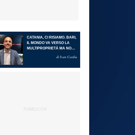
CATANIA, CI RISIAMO. BARI,
IL MONDO VA VERSO LA
MULTIPROPRIETÀ MA NON
È QUESTO IL PUNTO
di Ivan Cardia