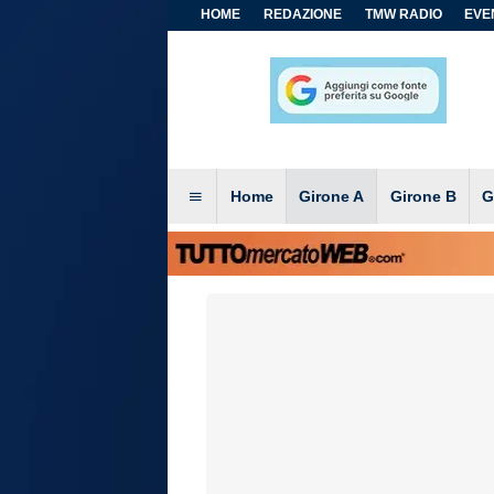
HOME
REDAZIONE
TMW RADIO
EVEN
Home
Girone A
Girone B
G