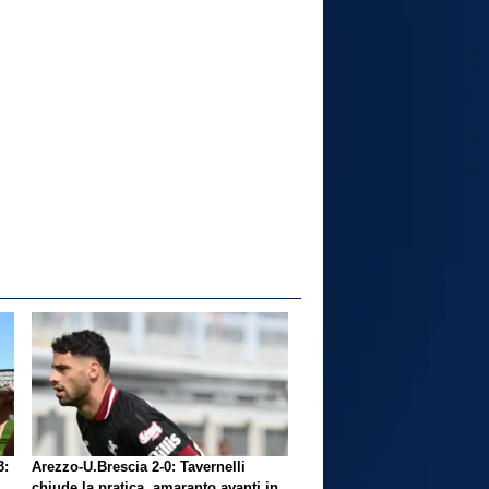
3:
Arezzo-U.Brescia 2-0: Tavernelli
chiude la pratica, amaranto avanti in