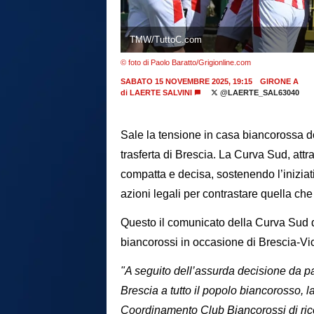
TMW/TuttoC.com
© foto di Paolo Baratto/Grigionline.com
SABATO 15 NOVEMBRE 2025, 19:15
GIRONE A
di
LAERTE SALVINI
@LAERTE_SAL63040
Sale la tensione in casa biancorossa dop
trasferta di Brescia. La Curva Sud, att
compatta e decisa, sostenendo l’inizi
azioni legali per contrastare quella che
Questo il comunicato della Curva Sud dop
biancorossi in occasione di Brescia-Vi
"A seguito dell’assurda decisione da par
Brescia a tutto il popolo biancorosso, 
Coordinamento Club Biancorossi di rico