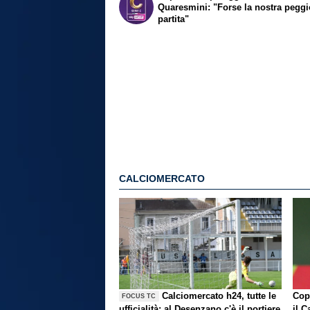
Quaresmini: "Forse la nostra peggi
partita"
CALCIOMERCATO
Calciomercato h24, tutte le
Copp
FOCUS TC
ufficialità: al Desenzano c'è il portiere
il C