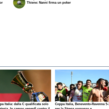
or
Thiene: Nanni firma un poker
a Italia: dalla C qualificata solo
Coppa Italia, Benevento-Ravenna 5-
atania. In campo venerdì contro il
per la Strega sorpasso e