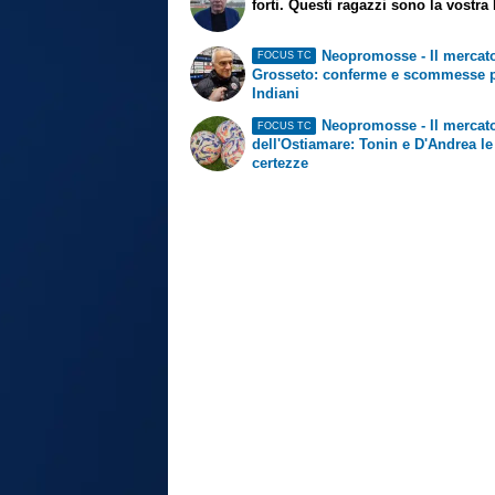
forti. Questi ragazzi sono la vostra 
Neopromosse - Il mercato
FOCUS TC
Grosseto: conferme e scommesse 
Indiani
Neopromosse - Il mercat
FOCUS TC
dell'Ostiamare: Tonin e D'Andrea le
certezze