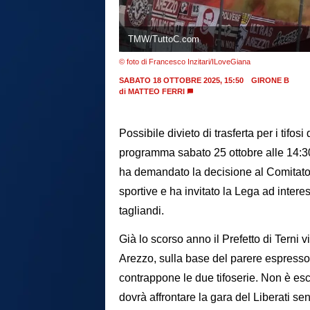
TMW/TuttoC.com
© foto di Francesco Inzitari/ILoveGiana
SABATO 18 OTTOBRE 2025, 15:50
GIRONE B
di
MATTEO FERRI
Possibile divieto di trasferta per i tifosi d
programma sabato 25 ottobre alle 14:3
ha demandato la decisione al Comitato d
sportive e ha invitato la Lega ad intere
tagliandi.
Già lo scorso anno il Prefetto di Terni vi
Arezzo, sulla base del parere espresso d
contrappone le due tifoserie. Non è esc
dovrà affrontare la gara del Liberati sen