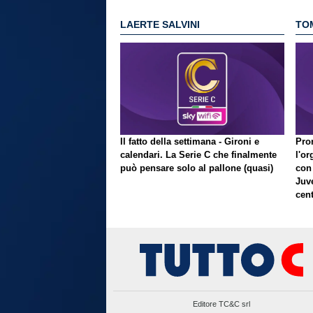
LAERTE SALVINI
TO
Il fatto della settimana - Gironi e
Pron
calendari. La Serie C che finalmente
l'or
può pensare solo al pallone (quasi)
con
Juve
cent
Editore TC&C srl