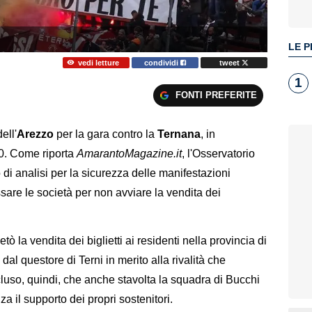
LE P
vedi letture
condividi
tweet
1
FONTI PREFERITE
ell'
Arezzo
per la gara contro la
Ternana
, in
0. Come riporta
AmarantoMagazine.it
, l'Osservatorio
i analisi per la sicurezza delle manifestazioni
ssare le società per non avviare la vendita dei
etò la vendita dei biglietti ai residenti nella provincia di
al questore di Terni in merito alla rivalità che
luso, quindi, che anche stavolta la squadra di Bucchi
za il supporto dei propri sostenitori.