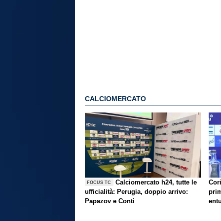
CALCIOMERCATO
Calciomercato h24, tutte le
Cori
FOCUS TC
ufficialità: Perugia, doppio arrivo:
prim
Papazov e Conti
ent