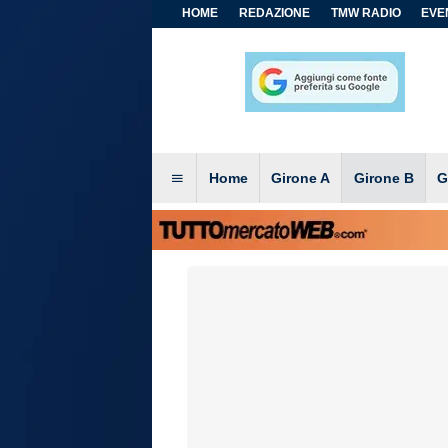
HOME
REDAZIONE
TMW RADIO
EVEN
Home
Girone A
Girone B
G