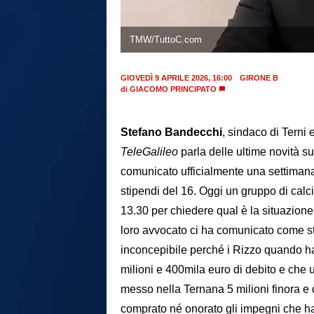
TMW/TuttoC.com
GIOVEDÌ 9 APRILE 2026, 16:00
GIRONE B
di
GIACOMO PRINCIPATO
Stefano Bandecchi
, sindaco di Terni 
TeleGalileo
parla delle ultime novità su
comunicato ufficialmente una settimana
stipendi del 16. Oggi un gruppo di calci
13.30 per chiedere qual è la situazione
loro avvocato ci ha comunicato come s
inconcepibile perché i Rizzo quando 
milioni e 400mila euro di debito e che 
messo nella Ternana 5 milioni finora e
comprato né onorato gli impegni che h