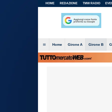
HOME
REDAZIONE
TMW RADIO
EVEN
Home
Girone A
Girone B
G