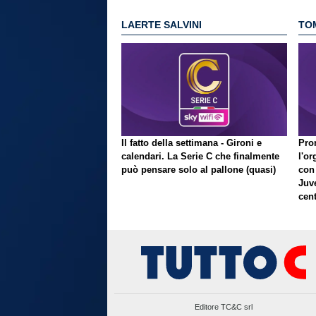
LAERTE SALVINI
TO
Il fatto della settimana - Gironi e
Pron
calendari. La Serie C che finalmente
l'or
può pensare solo al pallone (quasi)
con
Juve
cent
Editore TC&C srl