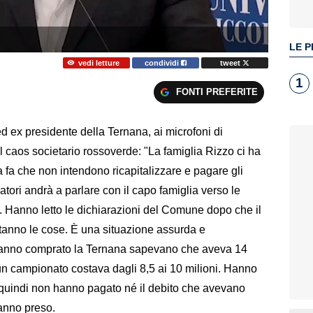
LE P
vedi letture
condividi
tweet
1
FONTI PREFERITE
ed ex presidente della Ternana, ai microfoni di
l caos societario rossoverde: "La famiglia Rizzo ci ha
 fa che non intendono ricapitalizzare e pagare gli
atori andrà a parlare con il capo famiglia verso le
. Hanno letto le dichiarazioni del Comune dopo che il
tanno le cose. È una situazione assurda e
hanno comprato la Ternana sapevano che aveva 14
un campionato costava dagli 8,5 ai 10 milioni. Hanno
 quindi non hanno pagato né il debito che avevano
anno preso.