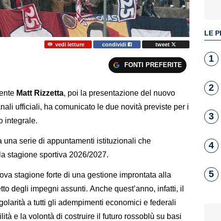
LE P
vedi letture
condividi
tweet
1
FONTI PREFERITE
2
dente
Matt Rizzetta
, poi la presentazione del nuovo
anali ufficiali, ha comunicato le due novità previste per i
3
o integrale.
una serie di appuntamenti istituzionali che
4
la stagione sportiva 2026/2027.
5
ova stagione forte di una gestione improntata alla
tto degli impegni assunti. Anche quest’anno, infatti, il
arità a tutti gli adempimenti economici e federali
ità e la volontà di costruire il futuro rossoblù su basi