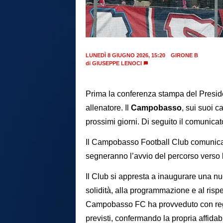
LUNEDÌ 8 GIUGNO 2026, 15:20
GIRONE B
di
GIUSEPPE LENOCI
Prima la conferenza stampa del Presi
allenatore. Il
Campobasso
, sui suoi c
prossimi giorni. Di seguito il comunicat
Il Campobasso Football Club comunica 
segneranno l’avvio del percorso verso 
Il Club si appresta a inaugurare una nu
solidità, alla programmazione e al rispe
Campobasso FC ha provveduto con regol
previsti, confermando la propria affidabil