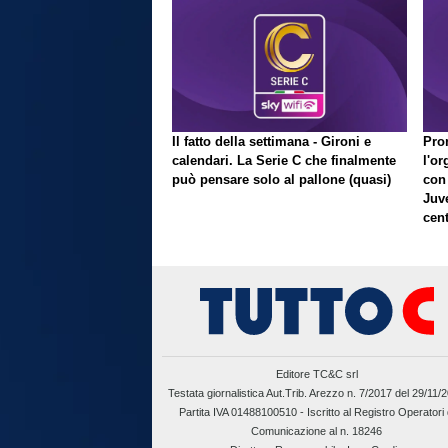
Il fatto della settimana - Gironi e
Pron
calendari. La Serie C che finalmente
l'or
può pensare solo al pallone (quasi)
con
Juve
cent
Editore TC&C srl
Testata giornalistica Aut.Trib. Arezzo n. 7/2017 del 29/11/
Partita IVA 01488100510 -
Iscritto al Registro Operatori 
Comunicazione al n. 18246