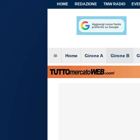
HOME
REDAZIONE
TMW RADIO
EVEN
Home
Girone A
Girone B
G