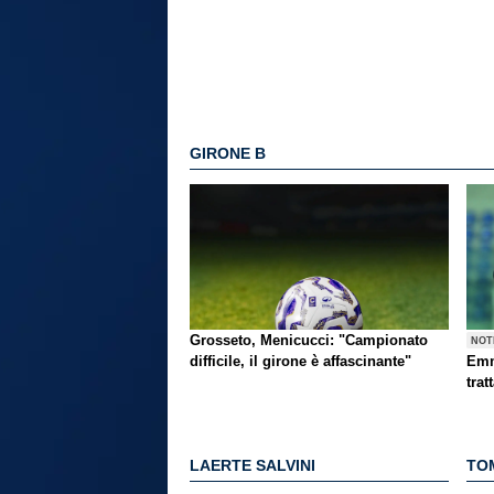
GIRONE B
Grosseto, Menicucci: "Campionato
NOT
difficile, il girone è affascinante"
Emm
trat
LAERTE SALVINI
TO