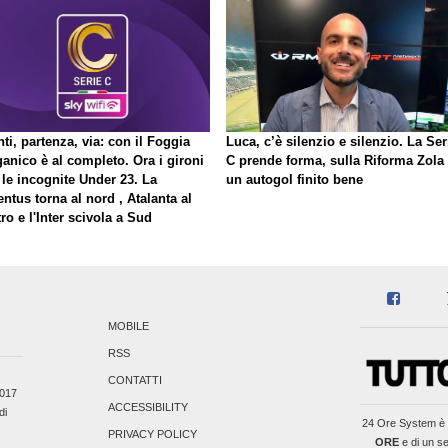
ti, partenza, via: con il Foggia
Luca, c’è silenzio e silenzio. La Ser
ganico è al completo. Ora i gironi
C prende forma, sulla Riforma Zola
 le incognite Under 23. La
un autogol finito bene
ntus torna al nord , Atalanta al
ro e l'Inter scivola a Sud
MOBILE
RSS
CONTATTI
2017
ACCESSIBILITY
di
24 Ore System
è 
PRIVACY POLICY
ORE
e di un se