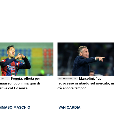
Foggia, offerta per
Marcolini: "Le
IZIA TC
INTERVISTA TC
ausso: buoni margini di
retrocesse in ritardo sul mercato, 
tativa col Cosenza
c'è ancora tempo"
MMASO MASCHIO
IVAN CARDIA