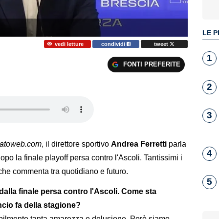
LE P
vedi letture
condividi
tweet
1
FONTI PREFERITE
2
3
catoweb.com
, il direttore sportivo
Andrea Ferretti
parla
4
opo la finale playoff persa contro l'Ascoli. Tantissimi i
 che commenta tra quotidiano e futuro.
5
 dalla finale persa contro l'Ascoli. Come sta
io fa della stagione?
abilmente tanta amarezza e delusione. Però siamo