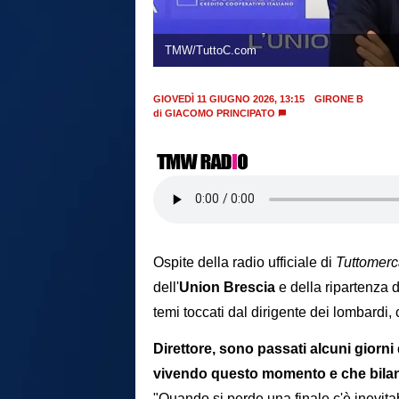
TMW/TuttoC.com
GIOVEDÌ 11 GIUGNO 2026, 13:15
GIRONE B
di
GIACOMO PRINCIPATO
Ospite della radio ufficiale di
Tuttomer
dell'
Union Brescia
e della ripartenza d
temi toccati dal dirigente dei lombardi,
Direttore, sono passati alcuni giorni
vivendo questo momento e che bilanc
"Quando si perde una finale c'è inevit