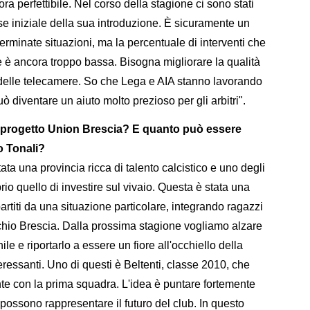
a perfettibile. Nel corso della stagione ci sono stati
ase iniziale della sua introduzione. È sicuramente un
rminate situazioni, ma la percentuale di interventi che
le è ancora troppo bassa. Bisogna migliorare la qualità
delle telecamere. So che Lega e AIA stanno lavorando
ò diventare un aiuto molto prezioso per gli arbitri".
el progetto Union Brescia? E quanto può essere
 Tonali?
ta una provincia ricca di talento calcistico e uno degli
prio quello di investire sul vivaio. Questa è stata una
artiti da una situazione particolare, integrando ragazzi
cchio Brescia. Dalla prossima stagione vogliamo alzare
nile e riportarlo a essere un fiore all'occhiello della
eressanti. Uno di questi è Beltenti, classe 2010, che
ente con la prima squadra. L'idea è puntare fortemente
e possono rappresentare il futuro del club. In questo