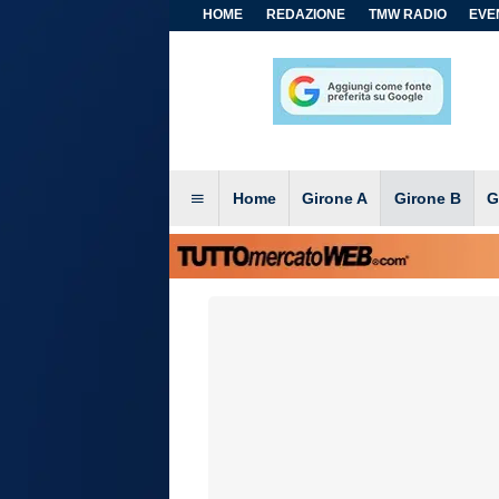
HOME
REDAZIONE
TMW RADIO
EVEN
Home
Girone A
Girone B
G