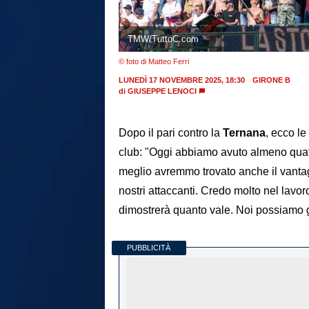
TMW/TuttoC.com
© foto di Matteo Ferri
LUNEDÌ 17 NOVEMBRE 2025, 18:30
GIRONE B
di
GIUSEPPE LENOCI
Dopo il pari contro la
Ternana
, ecco l
club: "Oggi abbiamo avuto almeno quatt
meglio avremmo trovato anche il vantag
nostri attaccanti. Credo molto nel lavo
dimostrerà quanto vale. Noi possiamo gi
PUBBLICITÀ