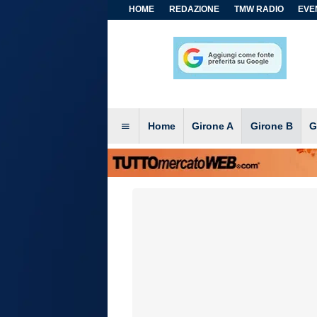
HOME
REDAZIONE
TMW RADIO
EVEN
Home
Girone A
Girone B
G