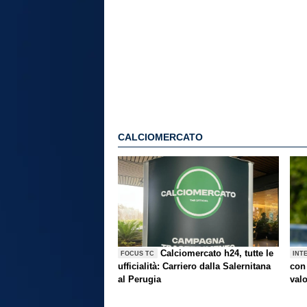
CALCIOMERCATO
Calciomercato h24, tutte le
FOCUS TC
INT
ufficialità: Carriero dalla Salernitana
con 
al Perugia
val