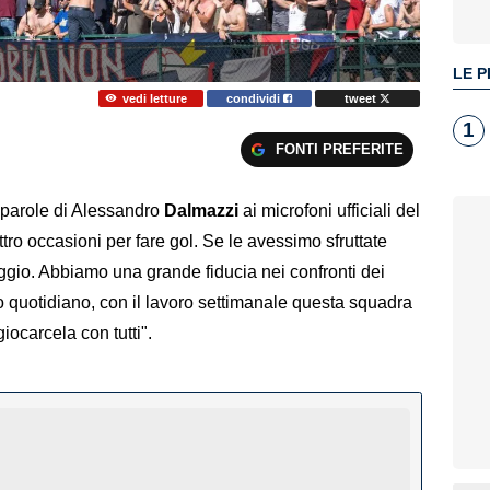
LE P
vedi letture
condividi
tweet
1
FONTI PREFERITE
e parole di Alessandro
Dalmazzi
ai microfoni ufficiali del
ro occasioni per fare gol. Se le avessimo sfruttate
gio. Abbiamo una grande fiducia nei confronti dei
ro quotidiano, con il lavoro settimanale questa squadra
ocarcela con tutti".