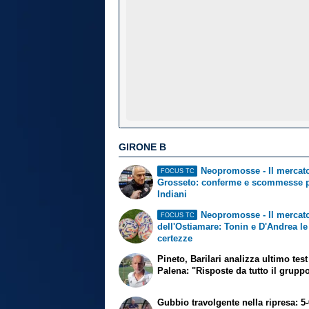
GIRONE B
Neopromosse - Il mercato
FOCUS TC
Grosseto: conferme e scommesse 
Indiani
Neopromosse - Il mercat
FOCUS TC
dell'Ostiamare: Tonin e D'Andrea le
certezze
Pineto, Barilari analizza ultimo test
Palena: "Risposte da tutto il grupp
Gubbio travolgente nella ripresa: 5