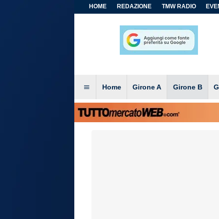
HOME
REDAZIONE
TMW RADIO
EVEN
Home
Girone A
Girone B
G