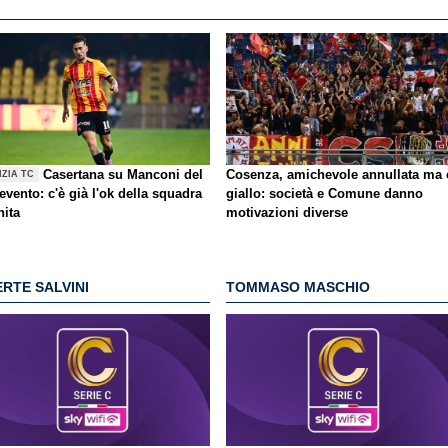
Casertana su Manconi del
Cosenza, amichevole annullata ma 
IZIA TC
vento: c'è già l'ok della squadra
giallo
: società e Comune danno
nita
motivazioni diverse
RTE SALVINI
TOMMASO MASCHIO