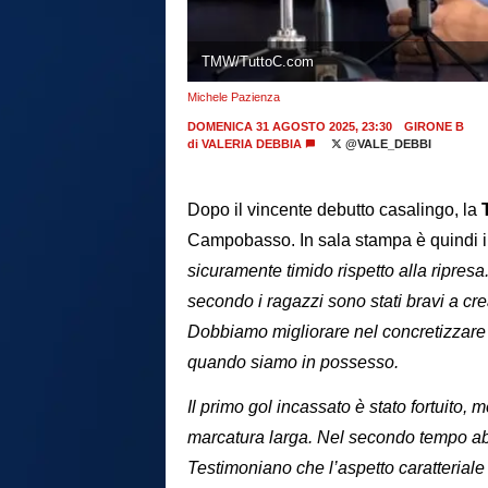
TMW/TuttoC.com
Michele Pazienza
DOMENICA 31 AGOSTO 2025, 23:30
GIRONE B
di
VALERIA DEBBIA
@VALE_DEBBI
Dopo il vincente debutto casalingo, la
Campobasso. In sala stampa è quindi i
sicuramente timido rispetto alla ripresa.
secondo i ragazzi sono stati bravi a cr
Dobbiamo migliorare nel concretizzare l
quando siamo in possesso.
Il primo gol incassato è stato fortuito,
marcatura larga. Nel secondo tempo ab
Testimoniano che l’aspetto caratteriale