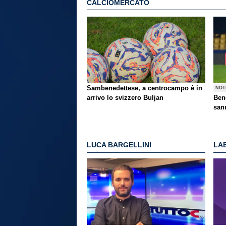
CALCIOMERCATO
Sambenedettese, a centrocampo è in
NOT
arrivo lo svizzero Buljan
Bene
san
LUCA BARGELLINI
LAE