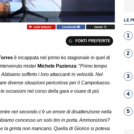
LE P
vedi letture
condividi
tweet
1
FONTI PREFERITE
2
Torres
è incappata nel primo ko stagionale in quel di
ntervenuto mister
Michele Pazienza
: “
Primo tempo
 Abbiamo sofferto i loro attaccanti in velocità. Nel
3
eare diverse situazioni pericolose per il Campobasso.
e occasioni nel corso della gara e osare di più
4
5
 mentre nel secondo c’è un errore di disattenzione nella
biamo concesso un solo tiro in porta. Ammonizioni?
 e la grinta non mancano. Quella di Giorico si poteva