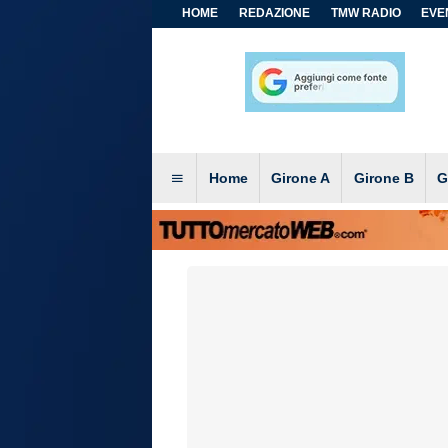
HOME
REDAZIONE
TMW RADIO
EVEN
Home
Girone A
Girone B
G