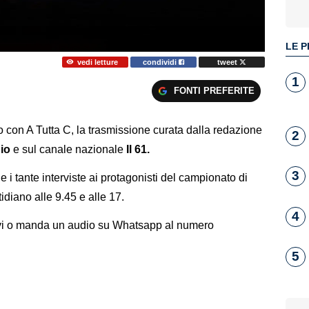
LE P
vedi letture
condividi
tweet
1
FONTI PREFERITE
con A Tutta C, la trasmissione curata dalla redazione
2
io
e sul canale nazionale
Il 61.
3
 e i tante interviste ai protagonisti del campionato di
diano alle 9.45 e alle 17.
4
rivi o manda un audio su Whatsapp al numero
5