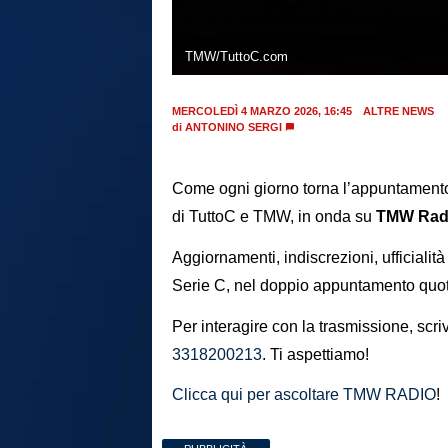
TMW/TuttoC.com
MERCOLEDÌ 4 MARZO 2026, 16:45
ALTRE NEWS
di
ANTONINO SERGI
Come ogni giorno torna l’appuntamento 
di TuttoC e TMW, in onda su
TMW Rad
Aggiornamenti, indiscrezioni, ufficialità
Serie C, nel doppio appuntamento quoti
Per interagire con la trasmissione, sc
3318200213
. Ti aspettiamo!
Clicca qui per ascoltare TMW RADIO
!