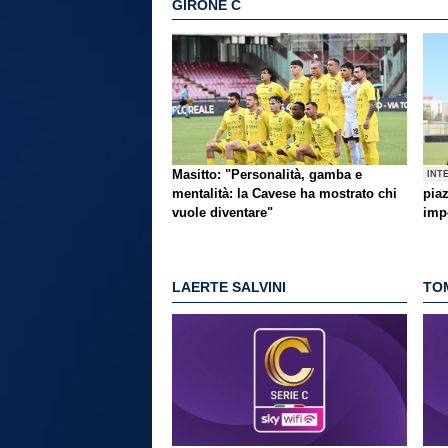
GIRONE C
Masitto: "Personalità, gamba e
INT
mentalità: la Cavese ha mostrato chi
pia
vuole diventare"
imp
LAERTE SALVINI
TO