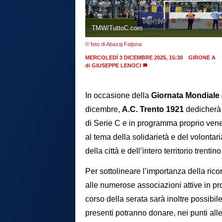
TMW/TuttoC.com
© foto di Abazaj Fatjona
MERCOLEDÌ 3 DICEMBRE 2025, 15:30
GIRONE A
di
GIUSEPPE LENOCI
In occasione della
Giornata Mondiale 
dicembre,
A.C. Trento 1921
dedicherà l
di Serie C e in programma proprio vene
al tema della solidarietà e del volontar
della città e dell’intero territorio trentino
Per sottolineare l’importanza della rico
alle numerose associazioni attive in pro
corso della serata sarà inoltre possibile 
presenti potranno donare, nei punti all