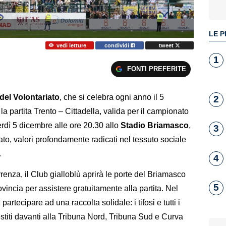
LE P
vedi letture
condividi
tweet
1
FONTI PREFERITE
del Volontariato
, che si celebra ogni anno il 5
2
a partita Trento – Cittadella, valida per il campionato
rdì 5 dicembre alle ore 20.30 allo
Stadio Briamasco
,
3
iato, valori profondamente radicati nel tessuto sociale
.
4
rrenza, il Club gialloblù aprirà le porte del Briamasco
5
vincia per assistere gratuitamente alla partita. Nel
partecipare ad una raccolta solidale: i tifosi e tutti i
estiti davanti alla Tribuna Nord, Tribuna Sud e Curva