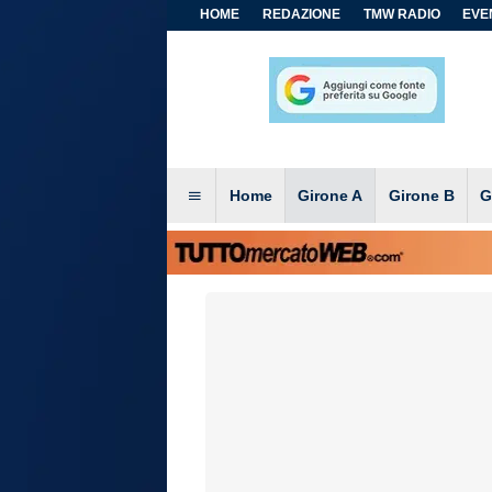
HOME
REDAZIONE
TMW RADIO
EVEN
Home
Girone A
Girone B
G