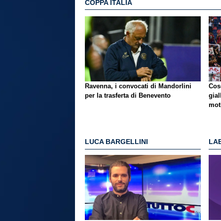
COPPA ITALIA
Ravenna, i convocati di Mandorlini
Cos
per la trasferta di Benevento
gial
mot
LUCA BARGELLINI
LAE