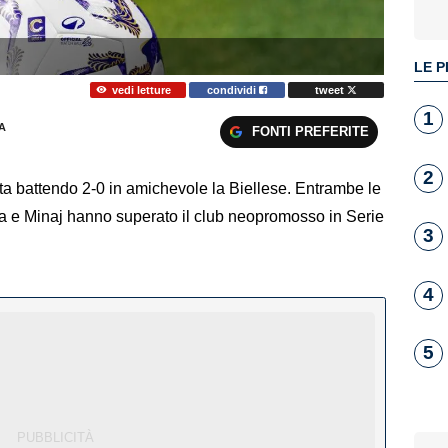
LE P
vedi letture
condividi
tweet
1
A
FONTI PREFERITE
2
Aosta battendo 2-0 in amichevole la Biellese. Entrambe le
rla e Minaj hanno superato il club neopromosso in Serie
3
4
5