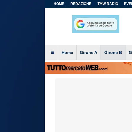
HOME
REDAZIONE
TMW RADIO
EVEN
Home
Girone A
Girone B
G