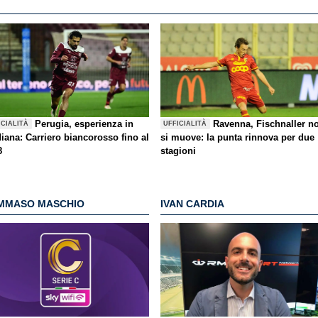
Perugia, esperienza in
Ravenna, Fischnaller n
ICIALITÀ
UFFICIALITÀ
iana: Carriero biancorosso fino al
si muove: la punta rinnova per due
8
stagioni
MMASO MASCHIO
IVAN CARDIA