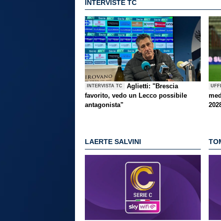
INTERVISTE TC
Aglietti: "Brescia
INTERVISTA TC
UFF
favorito, vedo un Lecco possibile
med
antagonista"
202
LAERTE SALVINI
TO