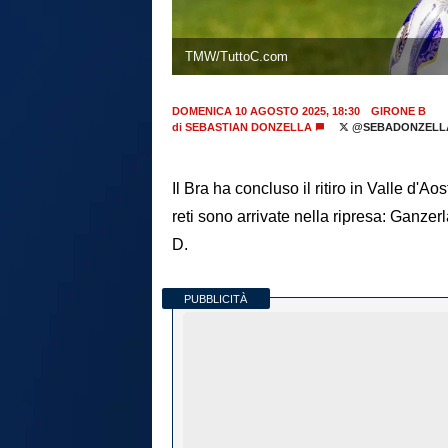
TMW/TuttoC.com
DOMENICA 10 AGOSTO 2025, 18:30
GIRONE B
di
SEBASTIAN DONZELLA
@SEBADONZELL
Il Bra ha concluso il ritiro in Valle d'
reti sono arrivate nella ripresa: Ganze
D.
PUBBLICITÀ