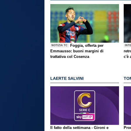
Foggia, offerta per
NOTIZIA TC
INT
Emmausso: buoni margini di
retr
trattativa col Cosenza
c'è
LAERTE SALVINI
TO
Il fatto della settimana - Gironi e
Pron