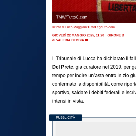
TMW/TuttoC.com
© foto di Luca Maggiani/TuttoLegaPro.com
GIOVEDÌ 22 MAGGIO 2025, 11:20
GIRONE B
di
VALERIA DEBBIA
Il Tribunale di Lucca ha dichiarato il fa
Del Prete
, già curatore nel 2019, per g
tempo per indire un’asta entro inizio gi
confermato la disponibilità, come riport
sportivo, saldare i debiti federali e isc
intensi in vista.
PUBBLICITÀ