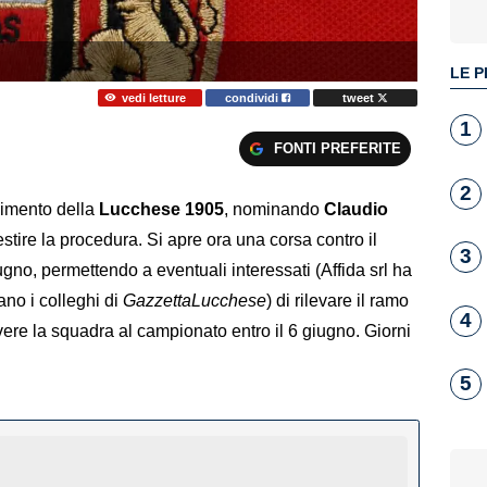
LE P
vedi letture
condividi
tweet
1
FONTI PREFERITE
2
llimento della
Lucchese
1905
, nominando
Claudio
estire la procedura. Si apre ora una corsa contro il
3
ugno, permettendo a eventuali interessati (Affida srl ha
ano i colleghi di
GazzettaLucchese
) di rilevare il ramo
4
rivere la squadra al campionato entro il 6 giugno. Giorni
5