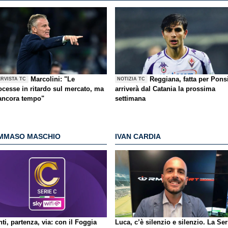
Marcolini: "Le
Reggiana, fatta per Pons
ERVISTA TC
NOTIZIA TC
ocesse in ritardo sul mercato, ma
arriverà dal Catania la prossima
 ancora tempo"
settimana
MMASO MASCHIO
IVAN CARDIA
ti, partenza, via: con il Foggia
Luca, c’è silenzio e silenzio. La Ser