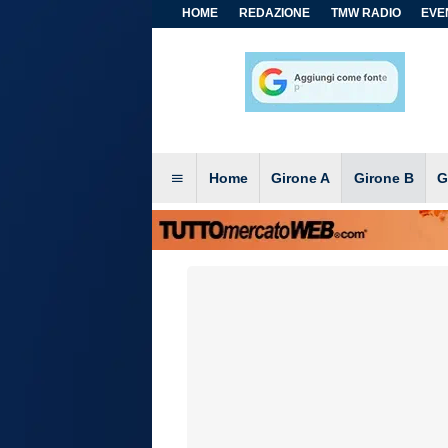
HOME
REDAZIONE
TMW RADIO
EVEN
Home
Girone A
Girone B
G