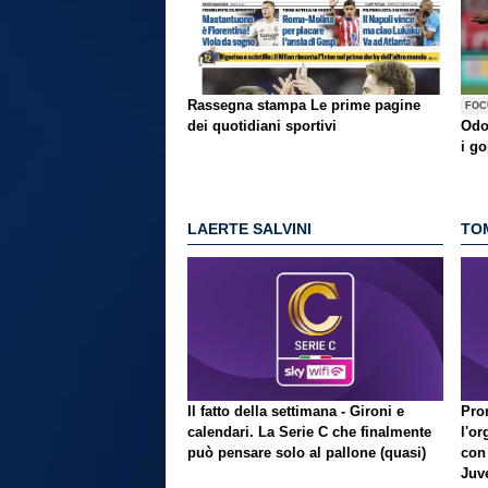
Rassegna stampa
Le prime pagine
FOC
dei quotidiani sportivi
Odo
i go
LAERTE SALVINI
TO
Il fatto della settimana - Gironi e
Pron
calendari. La Serie C che finalmente
l'or
può pensare solo al pallone (quasi)
con
Juve