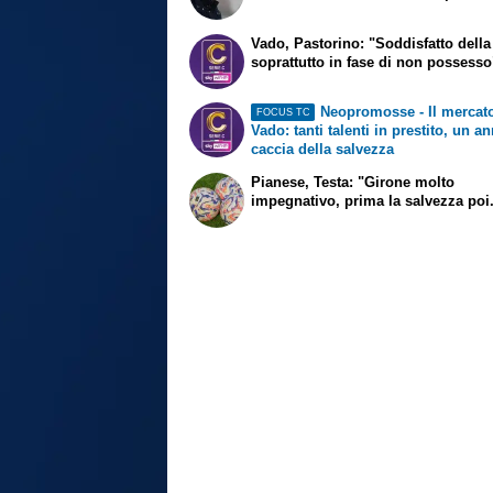
Vado, Pastorino: "Soddisfatto della
soprattutto in fase di non possesso
Neopromosse - Il mercato
FOCUS TC
Vado: tanti talenti in prestito, un a
caccia della salvezza
Pianese, Testa: "Girone molto
impegnativo, prima la salvezza poi.