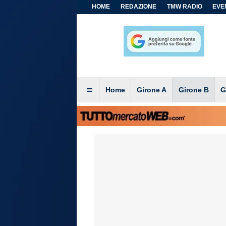
HOME
REDAZIONE
TMW RADIO
EVEN
Home
Girone A
Girone B
G