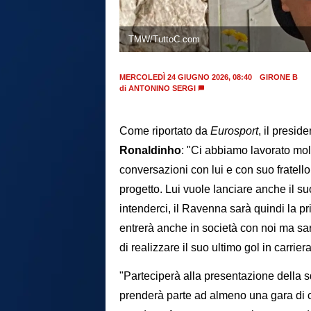
TMW/TuttoC.com
MERCOLEDÌ 24 GIUGNO 2026, 08:40
GIRONE B
di
ANTONINO SERGI
Come riportato da
Eurosport
, il presi
Ronaldinho
: "Ci abbiamo lavorato mol
conversazioni con lui e con suo fratello 
progetto. Lui vuole lanciare anche il s
intenderci, il Ravenna sarà quindi la 
entrerà anche in società con noi ma sarà a
di realizzare il suo ultimo gol in carri
"Parteciperà alla presentazione della s
prenderà parte ad almeno una gara di 