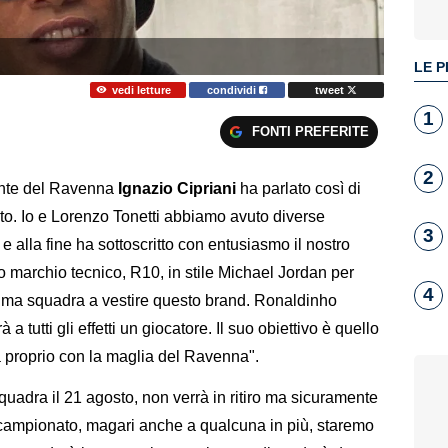
LE P
vedi letture
condividi
tweet
1
FONTI PREFERITE
2
dente del Ravenna
Ignazio Cipriani
ha parlato così di
to. Io e Lorenzo Tonetti abbiamo avuto diverse
3
e alla fine ha sottoscritto con entusiasmo il nostro
uo marchio tecnico, R10, in stile Michael Jordan per
4
prima squadra a vestire questo brand. Ronaldinho
 tutti gli effetti un giocatore. Il suo obiettivo è quello
era proprio con la maglia del Ravenna".
quadra il 21 agosto, non verrà in ritiro ma sicuramente
campionato, magari anche a qualcuna in più, staremo