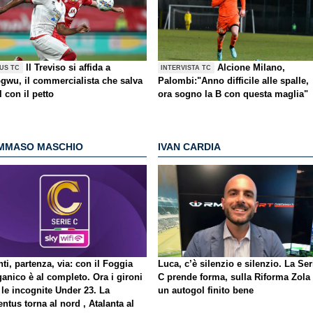
Il Treviso si affida a
Alcione Milano,
US TC
INTERVISTA TC
gwu, il commercialista che salva
Palombi:"Anno difficile alle spalle,
l con il petto
ora sogno la B con questa maglia"
MMASO MASCHIO
IVAN CARDIA
ti, partenza, via: con il Foggia
Luca, c’è silenzio e silenzio. La Ser
ganico è al completo. Ora i gironi
C prende forma, sulla Riforma Zola
 le incognite Under 23. La
un autogol finito bene
ntus torna al nord , Atalanta al