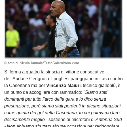
© foto di Nicola Ianuale/TuttoSalernitana.com
Si ferma a quattro la striscia di vittorie consecutive
dell'Audace Cerignola. I pugliesi pareggiano in casa contro
la Casertana ma per
Vincenzo Maiuri,
tecnico gialloblù, è
un punto da accogliere con rammarico:
"Siamo stati
dominanti per tutto l'arco della gara e lo dico senza
presunzione, però siamo stati perdenti in alcune situazioni
come quella del gol della Casertana, in cui potevamo fare
decisamente meglio -
sostiene ai microfoni di
Antenna Sud
- Non abbiamo sfruttato alcune occasioni per raddoppiare,