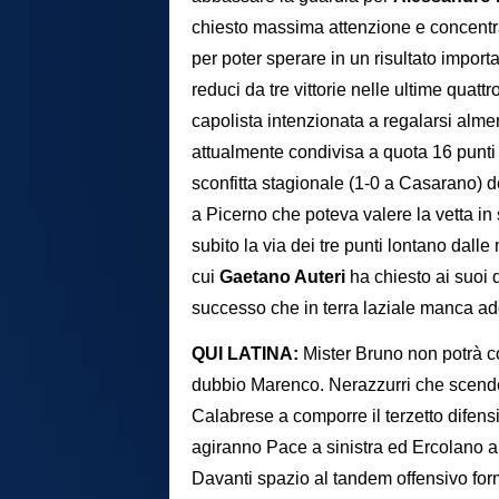
chiesto massima attenzione e concentraz
per poter sperare in un risultato importa
reduci da tre vittorie nelle ultime quat
capolista intenzionata a regalarsi almeno
attualmente condivisa a quota 16 punti co
sconfitta stagionale (1-0 a Casarano) d
a Picerno che poteva valere la vetta in 
subito la via dei tre punti lontano dalle
cui
Gaetano Auteri
ha chiesto ai suoi
successo che in terra laziale manca add
QUI LATINA:
Mister Bruno non potrà co
dubbio Marenco. Nerazzurri che scende
Calabrese a comporre il terzetto difens
agiranno Pace a sinistra ed Ercolano 
Davanti spazio al tandem offensivo for