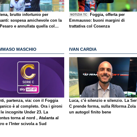
ena, brutto infortunio per
Foggia, offerta per
NOTIZIA TC
santi: sospesa amichevole con la
Emmausso: buoni margini di
Pesaro e annullata quella col
trattativa col Cosenza
adella
MMASO MASCHIO
IVAN CARDIA
ti, partenza, via: con il Foggia
Luca, c’è silenzio e silenzio. La Ser
ganico è al completo. Ora i gironi
C prende forma, sulla Riforma Zola
 le incognite Under 23. La
un autogol finito bene
ntus torna al nord , Atalanta al
ro e l'Inter scivola a Sud