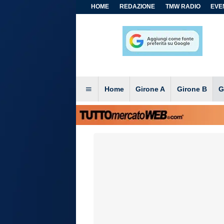
HOME
REDAZIONE
TMW RADIO
EVEN
Home
Girone A
Girone B
G