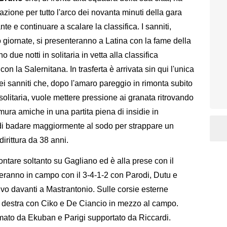
ione per tutto l'arco dei novanta minuti della gara
nte e continuare a scalare la classifica. I sanniti,
tro giornate, si presenteranno a Latina con la fame della
 due notti in solitaria in vetta alla classifica
n la Salernitana. In trasferta è arrivata sin qui l'unica
ei sanniti che, dopo l'amaro pareggio in rimonta subito
solitaria, vuole mettere pressione ai granata ritrovando
 mura amiche in una partita piena di insidie in
 di badare maggiormente al sodo per strappare un
irittura da 38 anni.
ntare soltanto su Gagliano ed è alla prese con il
ranno in campo con il 3-4-1-2 con Parodi, Dutu e
ivo davanti a Mastrantonio. Sulle corsie esterne
a destra con Ciko e De Ciancio in mezzo al campo.
mato da Ekuban e Parigi supportato da Riccardi.