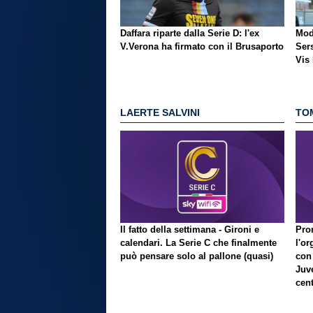
Daffara riparte dalla Serie D: l'ex
Mod
V.Verona ha firmato con il Brusaporto
Ser
Vis 
Citt
LAERTE SALVINI
TO
Il fatto della settimana - Gironi e
Pron
calendari. La Serie C che finalmente
l'or
può pensare solo al pallone (quasi)
con
Juve
cent