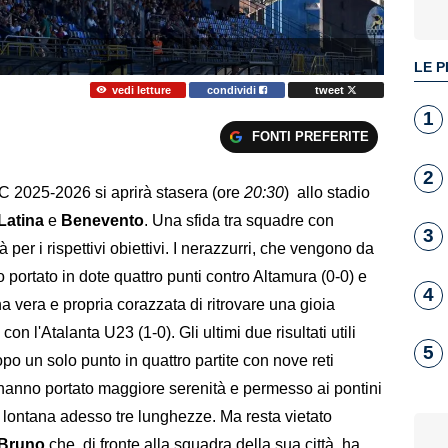
LE P
vedi letture
condividi
tweet
1
FONTI PREFERITE
2
 C 2025-2026 si aprirà stasera (ore
20:30
) allo stadio
Latina
e
Benevento
. Una sfida tra squadre con
3
à per i rispettivi obiettivi. I nerazzurri, che vengono da
ortato in dote quattro punti contro Altamura (0-0) e
4
a vera e propria corazzata di ritrovare una gioia
n l'Atalanta U23 (1-0). Gli ultimi due risultati utili
5
opo un solo punto in quattro partite con nove reti
 hanno portato maggiore serenità e permesso ai pontini
lda lontana adesso tre lunghezze. Ma resta vietato
 Bruno
che, di fronte alla squadra della sua città, ha