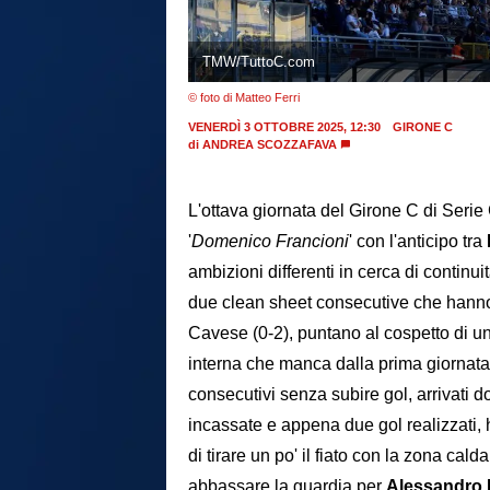
TMW/TuttoC.com
© foto di Matteo Ferri
VENERDÌ 3 OTTOBRE 2025, 12:30
GIRONE C
di
ANDREA SCOZZAFAVA
L'ottava giornata del Girone C di Serie
'
Domenico Francioni
' con l'anticipo tra
ambizioni differenti in cerca di continuit
due clean sheet consecutive che hanno p
Cavese (0-2), puntano al cospetto di un
interna che manca dalla prima giornata co
consecutivi senza subire gol, arrivati d
incassate e appena due gol realizzati,
di tirare un po' il fiato con la zona ca
abbassare la guardia per
Alessandro