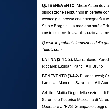
QUI BENEVENTO:
Mister Auteri dovrà
disposizione seppur non in perfette con
tecnico giallorosso che ridisegnerà il 
Saio e Borghini. La mediana sarà affida
corsie esterne. In avanti spazio a Lame
Queste le probabili formazioni della ga
TuttoC.com
LATINA (3-4-1-2):
Mastrantonio; Parod
Riccardi; Ekuban, Parigi.
All
. Bruno
BENEVENTO (3-4-2-1):
Vannucchi; Cer
Lamesta, Manconi; Salvemini.
All
. Aute
Arbitro
: Mattia Drigo della sezione di
Saronno e Federico Mezzalira di Varese.
Operatore all'FVS: Giampaolo Jorgji di