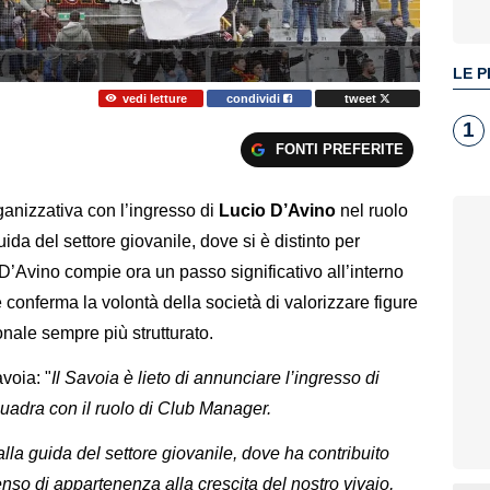
LE P
vedi letture
condividi
tweet
1
FONTI PREFERITE
rganizzativa con l’ingresso di
Lucio D’Avino
nel ruolo
da del settore giovanile, dove si è distinto per
Avino compie ora un passo significativo all’interno
conferma la volontà della società di valorizzare figure
nale sempre più strutturato.
voia: "
Il Savoia è lieto di annunciare l’ingresso di
quadra con il ruolo di Club Manager.
lla guida del settore giovanile, dove ha contribuito
o di appartenenza alla crescita del nostro vivaio,