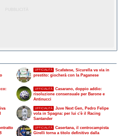
Scafatese, Sicurella va via in
UFFICIALITÀ
to
prestito: giocherà con la Paganese
cco:
Casarano, doppio addio:
UFFICIALITÀ
risoluzione consensuale per Barone e
Antinucci
iva
Juve Next Gen, Pedro Felipe
UFFICIALITÀ
l
vola in Spagna: per lui c'è il Racing
Santander
ntratto
Casertana, il centrocampista
UFFICIALITÀ
8
Girelli torna a titolo definitivo dalla