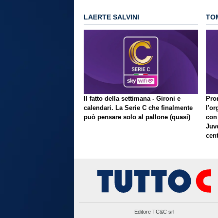
LAERTE SALVINI
TO
Il fatto della settimana - Gironi e
Pron
calendari. La Serie C che finalmente
l'or
può pensare solo al pallone (quasi)
con
Juve
cent
Editore TC&C srl