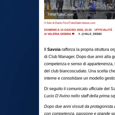
TMW/TuttoC.com
© foto di Dario Fico/TuttoSalernitana.com
DOMENICA 14 GIUGNO 2026, 15:20
UFFICIALITÀ
di
VALERIA DEBBIA
@VALE_DEBBI
Il
Savoia
rafforza la propria struttura o
di Club Manager. Dopo due anni alla gui
competenza e senso di appartenenza, D’
del club biancoscudato. Una scelta che 
interne e consolidare un modello gestio
Di seguito il comunicato ufficiale del Sa
Lucio D’Avino nello staff della prima s
Dopo due anni vissuti da protagonista a
con competenza, passione e grande sens