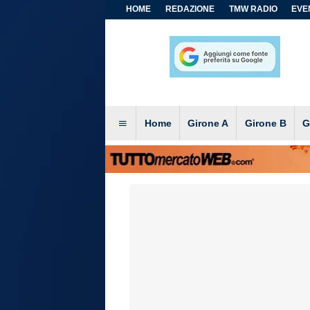
HOME
REDAZIONE
TMW RADIO
EVEN
Home
Girone A
Girone B
G