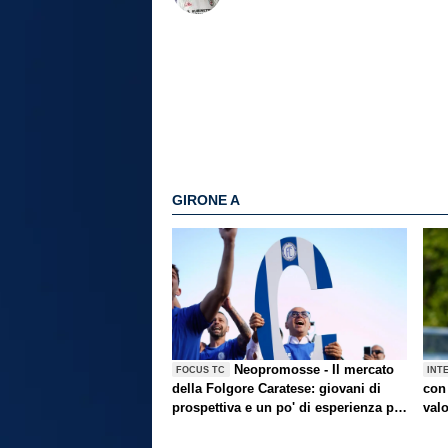
GIRONE A
Neopromosse - Il mercato
FOCUS TC
INT
della Folgore Caratese: giovani di
con 
prospettiva e un po' di esperienza per
val
ben figurare