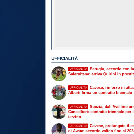
UFFICIALITÀ
Perugia, accordo con la
UFFICIALITÀ
Salernitana: arriva Quirini in presti
Cavese, rinforzo in atta
UFFICIALITÀ
Alberti firma un contratto biennale
Spezia, dall'Avellino arr
UFFICIALITÀ
Cancellieri: contratto triennale per i
terzino
Cavese, prolungato il co
UFFICIALITÀ
di Awua: accordo valido fino al 202