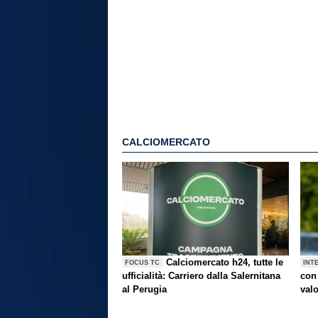
CALCIOMERCATO
Calciomercato h24, tutte le
FOCUS TC
INT
ufficialità: Carriero dalla Salernitana
con 
al Perugia
val