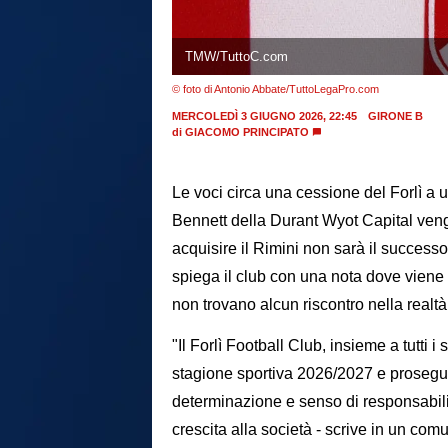
TMW/TuttoC.com
© foto di Antonio Abbate/TuttoLegaPro.com
MERCOLEDÌ 3 GIUGNO 2026, 22:45
GIRONE B
di
GIACOMO PRINCIPATO
Le voci circa una cessione del Forlì a 
Bennett della Durant Wyot Capital ven
acquisire il Rimini non sarà il success
spiega il club con una nota dove viene 
non trovano alcun riscontro nella realtà d
"Il Forlì Football Club, insieme a tutti
stagione sportiva 2026/2027 e prosegue
determinazione e senso di responsabilità,
crescita alla società - scrive in un com