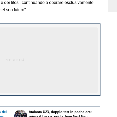
ti e dei tifosi, continuando a operare esclusivamente
del suo futuro".
 del
Atalanta U23, doppio test in poche ore:
per
prima il Lecco, poi la Juve Next Gen