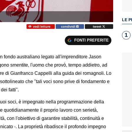
LE P
vedi letture
condividi
tweet
1
FONTI PREFERITE
un fondo australiano legato all'imprenditore Jason
gono smentite, l'uomo che provò, tempo addietro, ad
ore di Gianfranco Cappelli alla guida dei romagnoli. Lo
sottolineato che "tali voci sono prive di fondamento e
ei fatti".
 i suoi soci, è impegnato nella programmazione della
 quotidianamente il proprio lavoro con serietà,
 con l'obiettivo di garantire stabilità, continuità e
unicato -. La proprietà ribadisce il profondo impegno