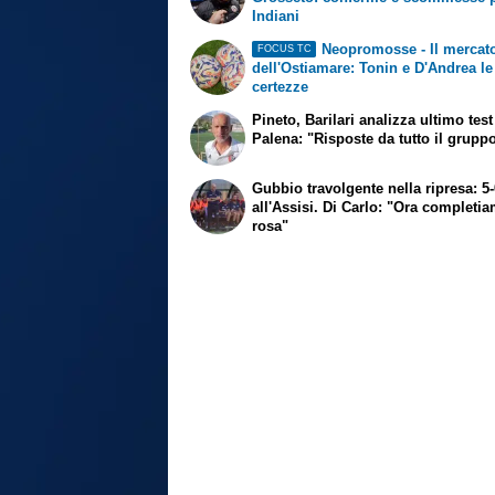
Indiani
Neopromosse - Il mercat
FOCUS TC
dell'Ostiamare: Tonin e D'Andrea le
certezze
Pineto, Barilari analizza ultimo test
Palena: "Risposte da tutto il grupp
Gubbio travolgente nella ripresa: 5
all'Assisi. Di Carlo: "Ora completi
rosa"