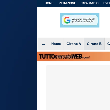
HOME
REDAZIONE
TMW RADIO
EVEN
Home
Girone A
Girone B
G