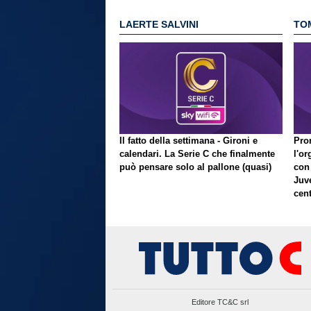
LAERTE SALVINI
TO
Il fatto della settimana - Gironi e
Pron
calendari. La Serie C che finalmente
l'or
può pensare solo al pallone (quasi)
con
Juve
cent
Editore TC&C srl