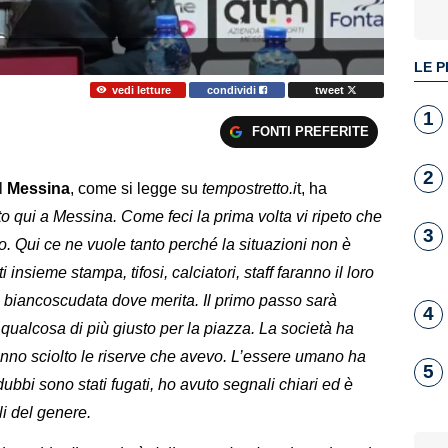
LE P
vedi letture
condividi
tweet
1
FONTI PREFERITE
2
el
Messina
, come si legge su
tempostretto.i
t, ha
to qui a Messina. Come feci la prima volta vi ripeto che
3
o. Qui ce ne vuole tanto perché la situazioni non è
 insieme stampa, tifosi, calciatori, staff faranno il loro
a biancoscudata dove merita. Il primo passo sarà
4
 qualcosa di più giusto per la piazza. La società ha
anno sciolto le riserve che avevo. L’essere umano ha
5
dubbi sono stati fugati, ho avuto segnali chiari ed è
li del genere.