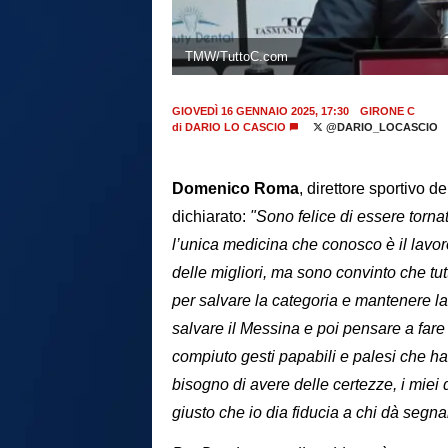
TMW/TuttoC.com
GIOVEDÌ 16 GENNAIO 2025, 17:30
GIRONE C
di
DARIO LO CASCIO
@DARIO_LOCASCIO
Domenico Roma
, direttore sportivo d
dichiarato:
"Sono felice di essere torna
l’unica medicina che conosco è il lavor
delle migliori, ma sono convinto che tutti
per salvare la categoria e mantenere l
salvare il Messina e poi pensare a fare
compiuto gesti papabili e palesi che h
bisogno di avere delle certezze, i miei 
giusto che io dia fiducia a chi dà segna