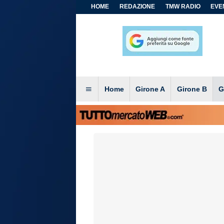
HOME
REDAZIONE
TMW RADIO
EVEN
Home
Girone A
Girone B
G