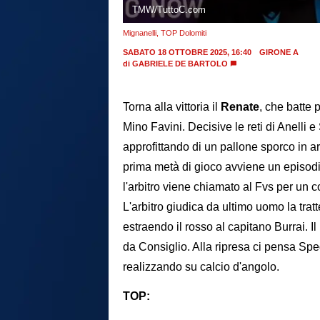
TMW/TuttoC.com
Mignanelli, TOP Dolomiti
SABATO 18 OTTOBRE 2025, 16:40
GIRONE A
di
GABRIELE DE BARTOLO
Torna alla vittoria il
Renate
, che batte 
Mino Favini. Decisive le reti di Anelli e 
approfittando di un pallone sporco in ar
prima metà di gioco avviene un episodio
l'arbitro viene chiamato al Fvs per un co
L'arbitro giudica da ultimo uomo la trat
estraendo il rosso al capitano Burrai. Il
da Consiglio. Alla ripresa ci pensa Sped
realizzando su calcio d'angolo.
TOP: