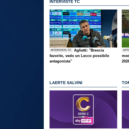
INTERVISTE TC
Aglietti: "Brescia
INTERVISTA TC
UFF
favorito, vedo un Lecco possibile
med
antagonista"
202
LAERTE SALVINI
TO