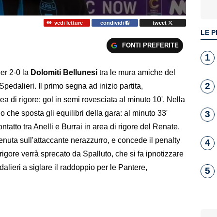
vedi letture
condividi
tweet
LE P
FONTI PREFERITE
1
per 2-0 la
Dolomiti Bellunesi
tra le mura amiche del
2
Spedalieri. Il primo segna ad inizio partita,
ea di rigore: gol in semi rovesciata al minuto 10'. Nella
3
 che sposta gli equilibri della gara: al minuto 33'
ntatto tra Anelli e Burrai in area di rigore del Renate.
tenuta sull'attaccante nerazzurro, e concede il penalty
4
 rigore verrà sprecato da Spalluto, che si fa ipnotizzare
alieri a siglare il raddoppio per le Pantere,
5