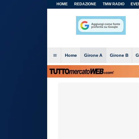
HOME
REDAZIONE
TMW RADIO
EVEN
Home
Girone A
Girone B
G