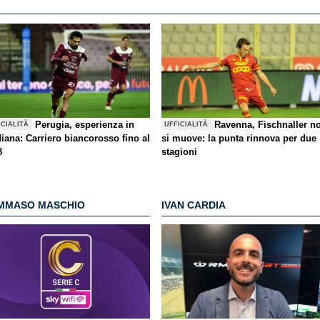
Perugia, esperienza in
Ravenna, Fischnaller n
ICIALITÀ
UFFICIALITÀ
iana: Carriero biancorosso fino al
si muove: la punta rinnova per due
8
stagioni
MMASO MASCHIO
IVAN CARDIA