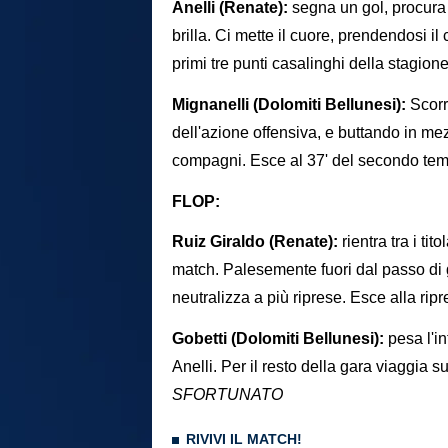
Anelli (Renate):
segna un gol, procura 
brilla. Ci mette il cuore, prendendosi i
primi tre punti casalinghi della stagion
Mignanelli (Dolomiti Bellunesi):
Scorr
dell'azione offensiva, e buttando in mez
compagni. Esce al 37' del secondo tem
FLOP:
Ruiz Giraldo (Renate):
rientra tra i ti
match. Palesemente fuori dal passo di g
neutralizza a più riprese. Esce alla rip
Gobetti (Dolomiti Bellunesi):
pesa l'i
Anelli. Per il resto della gara viaggia s
SFORTUNATO
RIVIVI IL MATCH!