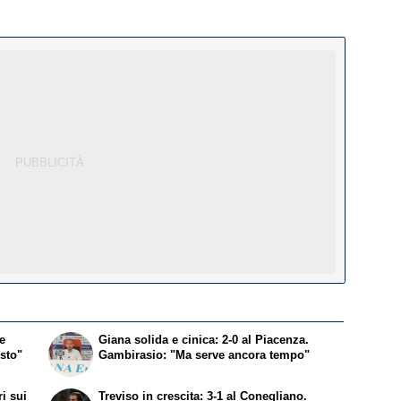
me
Giana solida e cinica: 2-0 al Piacenza.
usto"
Gambirasio: "Ma serve ancora tempo"
ri sui
Treviso in crescita: 3-1 al Conegliano.